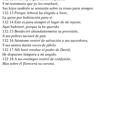
Y mi testimonio que yo les enseñaré,
Sus hijos también se sentarán sobre tu trono para siempre.
132:13
Porque Jehová ha elegido a Sion;
La quiso por habitación para sí.
132:14
Este es para siempre el lugar de mi reposo;
Aquí habitaré, porque la he querido.
132:15
Bendeciré abundantemente su provisión;
A sus pobres saciaré de pan.
132:16
Asimismo vestiré de salvación a sus sacerdotes,
Y sus santos darán voces de júbilo.
132:17
Allí haré retoñar el poder de David;
He dispuesto lámpara a mi ungido.
132:18
A sus enemigos vestiré de confusión,
Mas sobre él florecerá su corona.