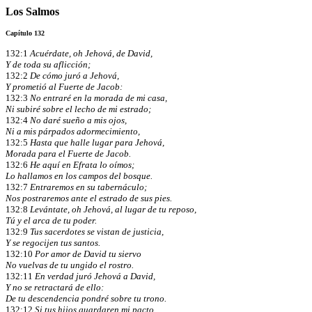
Los Salmos
Capítulo 132
132:1
Acuérdate, oh Jehová, de David,
Y de toda su aflicción;
132:2
De cómo juró a Jehová,
Y prometió al Fuerte de Jacob:
132:3
No entraré en la morada de mi casa,
Ni subiré sobre el lecho de mi estrado;
132:4
No daré sueño a mis ojos,
Ni a mis párpados adormecimiento,
132:5
Hasta que halle lugar para Jehová,
Morada para el Fuerte de Jacob.
132:6
He aquí en Efrata lo oímos;
Lo hallamos en los campos del bosque.
132:7
Entraremos en su tabernáculo;
Nos postraremos ante el estrado de sus pies.
132:8
Levántate, oh Jehová, al lugar de tu reposo,
Tú y el arca de tu poder.
132:9
Tus sacerdotes se vistan de justicia,
Y se regocijen tus santos.
132:10
Por amor de David tu siervo
No vuelvas de tu ungido el rostro.
132:11
En verdad juró Jehová a David,
Y no se retractará de ello:
De tu descendencia pondré sobre tu trono.
132:12
Si tus hijos guardaren mi pacto,