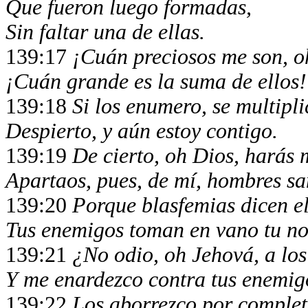
Que fueron luego formadas,
Sin faltar una de ellas.
139:17
¡Cuán preciosos me son, o
¡Cuán grande es la suma de ellos!
139:18
Si los enumero, se multipl
Despierto, y aún estoy contigo.
139:19
De cierto, oh Dios, harás 
Apartaos, pues, de mí, hombres sa
139:20
Porque blasfemias dicen el
Tus enemigos toman en vano tu n
139:21
¿No odio, oh Jehová, a los
Y me enardezco contra tus enemig
139:22
Los aborrezco por complet