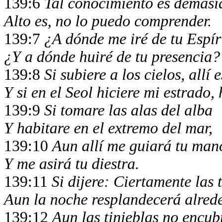
139:6
Tal conocimiento es demasi
Alto es, no lo puedo comprender.
139:7
¿A dónde me iré de tu Espír
¿Y a dónde huiré de tu presencia?
139:8
Si subiere a los cielos, allí e
Y si en el Seol hiciere mi estrado, h
139:9
Si tomare las alas del alba
Y habitare en el extremo del mar,
139:10
Aun allí me guiará tu man
Y me asirá tu diestra.
139:11
Si dijere: Ciertamente las
Aun la noche resplandecerá alred
139:12
Aun las tinieblas no encubr