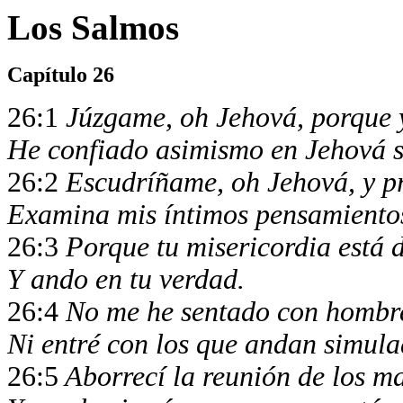
Los Salmos
Capítulo 26
26:1
Júzgame, oh Jehová, porque 
He confiado asimismo en Jehová si
26:2
Escudríñame, oh Jehová, y 
Examina mis íntimos pensamientos
26:3
Porque tu misericordia está d
Y ando en tu verdad.
26:4
No me he sentado con hombre
Ni entré con los que andan simul
26:5
Aborrecí la reunión de los ma