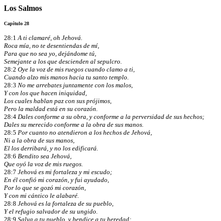
Los Salmos
Capítulo 28
28:1
A ti clamaré, oh Jehová.
Roca mía, no te desentiendas de mí,
Para que no sea yo, dejándome tú,
Semejante a los que descienden al sepulcro.
28:2
Oye la voz de mis ruegos cuando clamo a ti,
Cuando alzo mis manos hacia tu santo templo.
28:3
No me arrebates juntamente con los malos,
Y con los que hacen iniquidad,
Los cuales hablan paz con sus prójimos,
Pero la maldad está en su corazón.
28:4
Dales conforme a su obra, y conforme a la perversidad de sus hechos;
Dales su merecido conforme a la obra de sus manos.
28:5
Por cuanto no atendieron a los hechos de Jehová,
Ni a la obra de sus manos,
El los derribará, y no los edificará.
28:6
Bendito sea Jehová,
Que oyó la voz de mis ruegos.
28:7
Jehová es mi fortaleza y mi escudo;
En él confió mi corazón, y fui ayudado,
Por lo que se gozó mi corazón,
Y con mi cántico le alabaré.
28:8
Jehová es la fortaleza de su pueblo,
Y el refugio salvador de su ungido.
28:9
Salva a tu pueblo, y bendice a tu heredad;