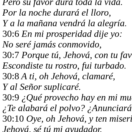
Pero su favor dura toda la vida.
Por la noche durará el lloro,
Y a la mañana vendrá la alegría.
30:6
En mi prosperidad dije yo:
No seré jamás conmovido,
30:7
Porque tú, Jehová, con tu fa
Escondiste tu rostro, fui turbado.
30:8
A ti, oh Jehová, clamaré,
Y al Señor suplicaré.
30:9
¿Qué provecho hay en mi mue
¿Te alabará el polvo? ¿Anunciará
30:10
Oye, oh Jehová, y ten miser
Jehová, sé tú mi ayudador.