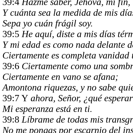
39:4
Hazme saber, Jehová, mi fin,
Y cuánta sea la medida de mis día
Sepa yo cuán frágil soy.
39:5
He aquí, diste a mis días tér
Y mi edad es como nada delante de
Ciertamente es completa vanidad 
39:6
Ciertamente como una sombra
Ciertamente en vano se afana;
Amontona riquezas, y no sabe quié
39:7 Y
ahora, Señor, ¿qué espera
Mi esperanza está en ti.
39:8
Líbrame de todas mis transgr
No me pongas por escarnio del in