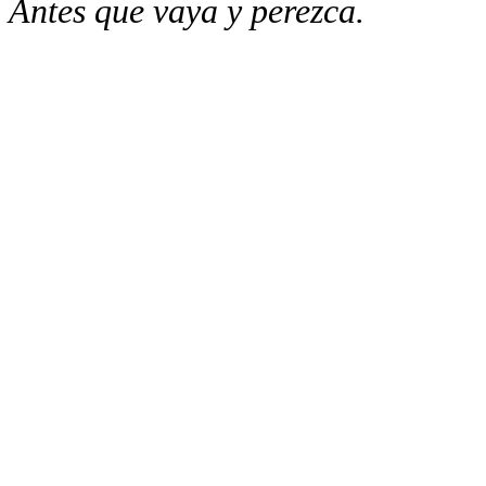
Antes que vaya y perezca.