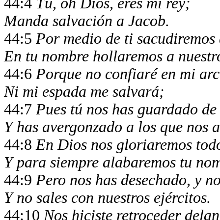
44:4
Tú, oh Dios, eres mi rey;
Manda salvación a Jacob.
44:5
Por medio de ti sacudiremos 
En tu nombre hollaremos a nuestro
44:6
Porque no confiaré en mi arc
Ni mi espada me salvará;
44:7
Pues tú nos has guardado de
Y has avergonzado a los que nos a
44:8
En Dios nos gloriaremos todo
Y para siempre alabaremos tu nom
44:9
Pero nos has desechado, y n
Y no sales con nuestros ejércitos.
44:10
Nos hiciste retroceder dela