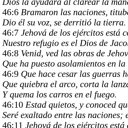
Dios la ayudará al clarear la mañ
46:6
Bramaron las naciones, titub
Dio él su voz, se derritió la tierra.
46:7
Jehová de los ejércitos está 
Nuestro refugio es el Dios de Jaco
46:8
Venid, ved las obras de Jehov
Que ha puesto asolamientos en la 
46:9
Que hace cesar las guerras has
Que quiebra el arco, corta la lanz
Y quema los carros en el fuego.
46:10
Estad quietos, y conoced qu
Seré exaltado entre las naciones; e
46:11
Jehová de los ejércitos está