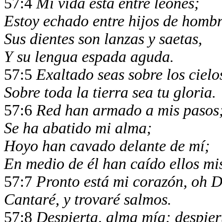
57:4
Mi vida está entre leones;
Estoy echado entre hijos de homb
Sus dientes son lanzas y saetas,
Y su lengua espada aguda.
57:5
Exaltado seas sobre los cielo
Sobre toda la tierra sea tu gloria.
57:6
Red han armado a mis pasos
Se ha abatido mi alma;
Hoyo han cavado delante de mí;
En medio de él han caído ellos mi
57:7
Pronto está mi corazón, oh D
Cantaré, y trovaré salmos.
57:8
Despierta, alma mía; despiert