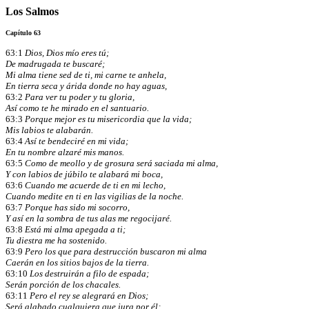
Los Salmos
Capítulo 63
63:1
Dios, Dios mío eres tú;
De madrugada te buscaré;
Mi alma tiene sed de ti, mi carne te anhela,
En tierra seca y árida donde no hay aguas,
63:2
Para ver tu poder y tu gloria,
Así como te he mirado en el santuario.
63:3
Porque mejor es tu misericordia que la vida;
Mis labios te alabarán.
63:4
Así te bendeciré en mi vida;
En tu nombre alzaré mis manos.
63:5
Como de meollo y de grosura será saciada mi alma,
Y con labios de júbilo te alabará mi boca,
63:6
Cuando me acuerde de ti en mi lecho,
Cuando medite en ti en las vigilias de la noche.
63:7
Porque has sido mi socorro,
Y así en la sombra de tus alas me regocijaré.
63:8
Está mi alma apegada a ti;
Tu diestra me ha sostenido.
63:9
Pero los que para destrucción buscaron mi alma
Caerán en los sitios bajos de la tierra.
63:10
Los destruirán a filo de espada;
Serán porción de los chacales.
63:11
Pero el rey se alegrará en Dios;
Será alabado cualquiera que jura por él;