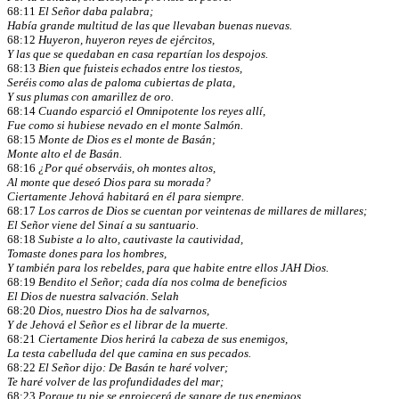
68:11
El Señor daba palabra;
Había grande multitud de las que llevaban buenas nuevas.
68:12
Huyeron, huyeron reyes de ejércitos,
Y las que se quedaban en casa repartían los despojos.
68:13
Bien que fuisteis echados entre los tiestos,
Seréis como alas de paloma cubiertas de plata,
Y sus plumas con amarillez de oro.
68:14
Cuando esparció el Omnipotente los reyes allí,
Fue como si hubiese nevado en el monte Salmón.
68:15
Monte de Dios es el monte de Basán;
Monte alto el de Basán.
68:16
¿Por qué observáis, oh montes altos,
Al monte que deseó Dios para su morada?
Ciertamente Jehová habitará en él para siempre.
68:17
Los carros de Dios se cuentan por veintenas de millares de millares;
El Señor viene del Sinaí a su santuario.
68:18
Subiste a lo alto, cautivaste la cautividad,
Tomaste dones para los hombres,
Y también para los rebeldes, para que habite entre ellos JAH Dios.
68:19
Bendito el Señor; cada día nos colma de beneficios
El Dios de nuestra salvación. Selah
68:20
Dios, nuestro Dios ha de salvarnos,
Y de Jehová el Señor es el librar de la muerte.
68:21
Ciertamente Dios herirá la cabeza de sus enemigos,
La testa cabelluda del que camina en sus pecados.
68:22
El Señor dijo: De Basán te haré volver;
Te haré volver de las profundidades del mar;
68:23
Porque tu pie se enrojecerá de sangre de tus enemigos,