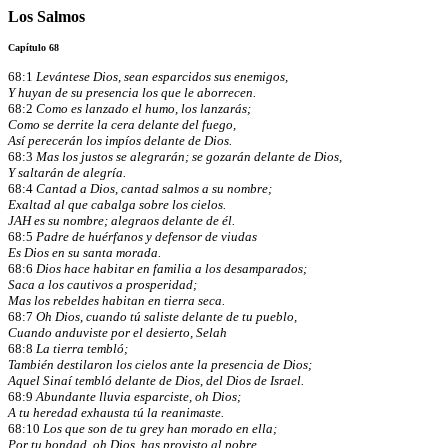
Los Salmos
Capítulo 68
68:1
Levántese Dios, sean esparcidos sus enemigos,
Y huyan de su presencia los que le aborrecen.
68:2
Como es lanzado el humo, los lanzarás;
Como se derrite la cera delante del fuego,
Así perecerán los impíos delante de Dios.
68:3
Mas los justos se alegrarán; se gozarán delante de Dios,
Y saltarán de alegría.
68:4
Cantad a Dios, cantad salmos a su nombre;
Exaltad al que cabalga sobre los cielos.
JAH es su nombre; alegraos delante de él.
68:5
Padre de huérfanos y defensor de viudas
Es Dios en su santa morada.
68:6
Dios hace habitar en familia a los desamparados;
Saca a los cautivos a prosperidad;
Mas los rebeldes habitan en tierra seca.
68:7
Oh Dios, cuando tú saliste delante de tu pueblo,
Cuando anduviste por el desierto, Selah
68:8
La tierra tembló;
También destilaron los cielos ante la presencia de Dios;
Aquel Sinaí tembló delante de Dios, del Dios de Israel.
68:9
Abundante lluvia esparciste, oh Dios;
A tu heredad exhausta tú la reanimaste.
68:10
Los que son de tu grey han morado en ella;
Por tu bondad, oh Dios, has provisto al pobre.