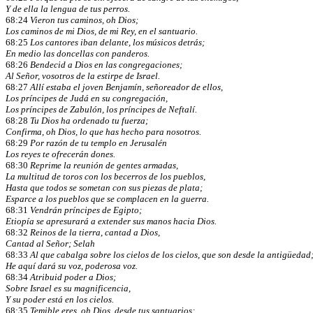
Y de ella la lengua de tus perros.
68:24
Vieron tus caminos, oh Dios;
Los caminos de mi Dios, de mi Rey, en el santuario.
68:25
Los cantores iban delante, los músicos detrás;
En medio las doncellas con panderos.
68:26
Bendecid a Dios en las congregaciones;
Al Señor, vosotros de la estirpe de Israel.
68:27
Allí estaba el joven Benjamín, señoreador de ellos,
Los príncipes de Judá en su congregación,
Los príncipes de Zabulón, los príncipes de Neftalí.
68:28
Tu Dios ha ordenado tu fuerza;
Confirma, oh Dios, lo que has hecho para nosotros.
68:29
Por razón de tu templo en Jerusalén
Los reyes te ofrecerán dones.
68:30
Reprime la reunión de gentes armadas,
La multitud de toros con los becerros de los pueblos,
Hasta que todos se sometan con sus piezas de plata;
Esparce a los pueblos que se complacen en la guerra.
68:31
Vendrán príncipes de Egipto;
Etiopía se apresurará a extender sus manos hacia Dios.
68:32
Reinos de la tierra, cantad a Dios,
Cantad al Señor; Selah
68:33
Al que cabalga sobre los cielos de los cielos, que son desde la antigüedad
He aquí dará su voz, poderosa voz.
68:34
Atribuid poder a Dios;
Sobre Israel es su magnificencia,
Y su poder está en los cielos.
68:35
Temible eres, oh Dios, desde tus santuarios;