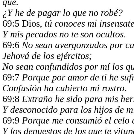
qué.
¿Y he de pagar lo que no robé?
69:5 Dios
, tú conoces mi insensate
Y mis pecados no te son ocultos.
69:6
No sean avergonzados por cau
Jehová de los ejércitos;
No sean confundidos por mí los qu
69:7
Porque por amor de ti he sufr
Confusión ha cubierto mi rostro.
69:8
Extraño he sido para mis he
Y desconocido para los hijos de m
69:9
Porque me consumió el celo d
Y los denuestos de los que te vitu