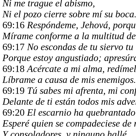
Ni me trague el abismo,
Ni el pozo cierre sobre mí su boca
69:16
Respóndeme, Jehová, porque
Mírame conforme a la multitud de 
69:17
No escondas de tu siervo tu 
Porque estoy angustiado; apresúr
69:18
Acércate a mi alma, redíme
Líbrame a causa de mis enemigos.
69:19
Tú sabes mi afrenta, mi con
Delante de ti están todos mis adve
69:20
El escarnio ha quebrantado
Esperé quien se compadeciese de m
Y consoladores, y ninguno hallé.