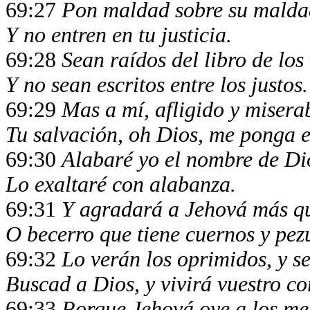
69:27
Pon maldad sobre su malda
Y no entren en tu justicia.
69:28
Sean raídos del libro de los 
Y no sean escritos entre los justos.
69:29
Mas a mí, afligido y misera
Tu salvación, oh Dios, me ponga e
69:30
Alabaré yo el nombre de Di
Lo exaltaré con alabanza.
69:31
Y agradará a Jehová más que
O becerro que tiene cuernos y pez
69:32
Lo verán los oprimidos, y s
Buscad a Dios, y vivirá vuestro co
69:33
Porque Jehová oye a los me