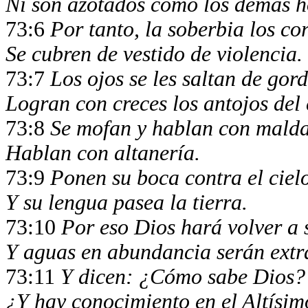
Ni son azotados como los demás 
73:6
Por tanto, la soberbia los co
Se cubren de vestido de violencia.
73:7
Los ojos se les saltan de gor
Logran con creces los antojos del
73:8
Se mofan y hablan con malda
Hablan con altanería.
73:9
Ponen su boca contra el ciel
Y su lengua pasea la tierra.
73:10
Por eso Dios hará volver a 
Y aguas en abundancia serán extra
73:11
Y dicen: ¿Cómo sabe Dios?
¿Y hay conocimiento en el Altísi