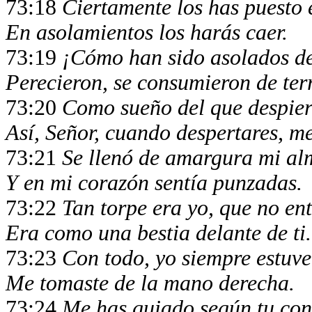
73:18
Ciertamente los has puesto 
En asolamientos los harás caer.
73:19
¡Cómo han sido asolados de
Perecieron, se consumieron de ter
73:20
Como sueño del que despier
Así, Señor, cuando despertares, m
73:21
Se llenó de amargura mi al
Y en mi corazón sentía punzadas.
73:22
Tan torpe era yo, que no en
Era como una bestia delante de ti.
73:23
Con todo, yo siempre estuve
Me tomaste de la mano derecha.
73:24
Me has guiado según tu con