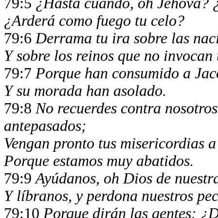
79:5
¿Hasta cuándo, oh Jehová? ¿
¿Arderá como fuego tu celo?
79:6
Derrama tu ira sobre las nac
Y sobre los reinos que no invocan
79:7
Porque han consumido a Jac
Y su morada han asolado.
79:8
No recuerdes contra nosotros
antepasados;
Vengan pronto tus misericordias a
Porque estamos muy abatidos.
79:9
Ayúdanos, oh Dios de nuestra
Y líbranos, y perdona nuestros pe
79:10
Porque dirán las gentes: ¿