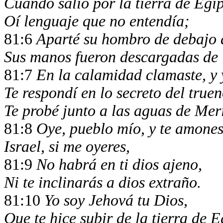
Cuando salió por la tierra de Egip
Oí lenguaje que no entendía;
81:6
Aparté su hombro de debajo 
Sus manos fueron descargadas de l
81:7
En la calamidad clamaste, y y
Te respondí en lo secreto del truen
Te probé junto a las aguas de Mer
81:8
Oye, pueblo mío, y te amones
Israel, si me oyeres,
81:9
No habrá en ti dios ajeno,
Ni te inclinarás a dios extraño.
81:10
Yo soy Jehová tu Dios,
Que te hice subir de la tierra de E