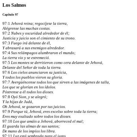
Los Salmos
Capítulo 97
97:1
Jehová reina; regocíjese la tierra,
Alégrense las muchas costas.
97:2
Nubes y oscuridad alrededor de él;
Justicia y juicio son el cimiento de su trono.
97:3
Fuego irá delante de él,
Y abrasará a sus enemigos alrededor.
97:4
Sus relámpagos alumbraron el mundo;
La tierra vio y se estremeció.
97:5
Los montes se derritieron como cera delante de Jehová,
Delante del Señor de toda la tierra.
97:6
Los cielos anunciaron su justicia,
Y todos los pueblos vieron su gloria.
97:7
Avergüéncense todos los que sirven a las imágenes de talla,
Los que se glorían en los ídolos.
Póstrense a él todos los dioses.
97:8
Oyó Sion, y se alegró;
Y la hijas de Judá,
Oh Jehová, se gozaron por tus juicios.
97:9
Porque tú, Jehová, eres excelso sobre toda la tierra;
Eres muy exaltado sobre todos los dioses.
97:10
Los que amáis a Jehová, aborreced el mal;
El guarda las almas de sus santos;
De mano de los impíos los libra.
97:11
Luz está sembrada para el justo,