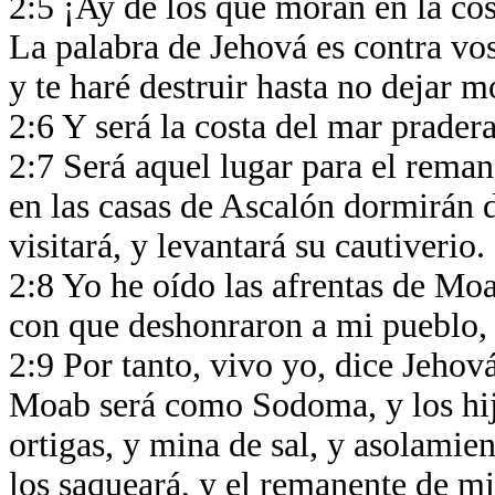
2:5 ¡Ay de los que moran en la cos
La palabra de Jehová es contra voso
y te haré destruir hasta no dejar 
2:6 Y será la costa del mar pradera
2:7 Será aquel lugar para el remane
en las casas de Ascalón dormirán 
visitará, y levantará su cautiverio.
2:8 Yo he oído las afrentas de Mo
con que deshonraron a mi pueblo, 
2:9 Por tanto, vivo yo, dice Jehová
Moab será como Sodoma, y los h
ortigas, y mina de sal, y asolamie
los saqueará, y el remanente de m