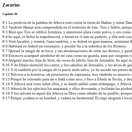
Zacarías
Capítulo 09
9:1 La profecía de la palabra de Jehová está contra la tierra de Hadrac y sobre Da
9:2 También Hamat será comprendida en el territorio de éste; Tiro y Sidón, aunq
9:3 Bien que Tiro se edificó fortaleza, y amontonó plata como polvo, y oro como 
9:4 he aquí, el Señor la empobrecerá, y herirá en el mar su poderío, y ella será c
9:5 Verá Ascalón, y temerá; Gaza también, y se dolerá en gran manera; asimismo E
9:6 Habitará en Asdod un extranjero, y pondré fin a la soberbia de los filisteos.
9:7 Quitaré la sangre de su boca, y sus abominaciones de entre sus dientes, y qu
9:8 Entonces acamparé alrededor de mi casa como un guarda, para que ninguno vay
9:9 Alégrate mucho, hija de Sion; da voces de júbilo, hija de Jerusalén; he aquí tu
9:10 Y de Efraín destruiré los carros, y los caballos de Jerusalén, y los arcos de gu
9:11 Y tú también por la sangre de tu pacto serás salva; yo he sacado tus presos d
9:12 Volveos a la fortaleza, oh prisioneros de esperanza; hoy también os anuncio 
9:13 Porque he entesado para mí a Judá como arco, e hice a Efraín su flecha, y des
9:14 Y Jehová será visto sobre ellos, y su dardo saldrá como relámpago; y Jehová e
9:15 Jehová de los ejércitos los amparará, y ellos devorarán, y hollarán las piedr
9:16 Y los salvará en aquel día Jehová su Dios como rebaño de su pueblo; porque
9:17 Porque ¡cuánta es su bondad, y cuánta su hermosura! El trigo alegrará a los jó