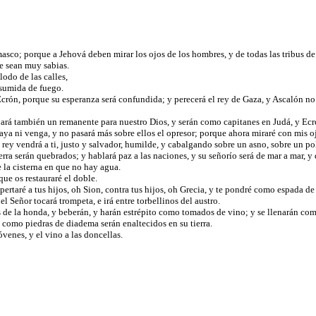
masco; porque a Jehová deben mirar los ojos de los hombres, y de todas las tribus de 
ue sean muy sabias.
lodo de las calles,
onsumida de fuego.
crón, porque su esperanza será confundida; y perecerá el rey de Gaza, y Ascalón no
edará también un remanente para nuestro Dios, y serán como capitanes en Judá, y Ec
a ni venga, y no pasará más sobre ellos el opresor; porque ahora miraré con mis o
 rey vendrá a ti, justo y salvador, humilde, y cabalgando sobre un asno, sobre un po
erra serán quebrados; y hablará paz a las naciones, y su señorío será de mar a mar, y de
e la cisterna en que no hay agua.
que os restauraré el doble.
pertaré a tus hijos, oh Sion, contra tus hijos, oh Grecia, y te pondré como espada de
l Señor tocará trompeta, e irá entre torbellinos del austro.
as de la honda, y beberán, y harán estrépito como tomados de vino; y se llenarán co
 como piedras de diadema serán enaltecidos en su tierra.
venes, y el vino a las doncellas.