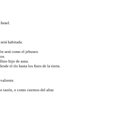
Israel.
 será habitada.
rón será como el jebuseo.
jos.
llino hijo de asna.
sde el río hasta los fines de la tierra.
 valiente.
mo tazón, o como cuernos del altar.