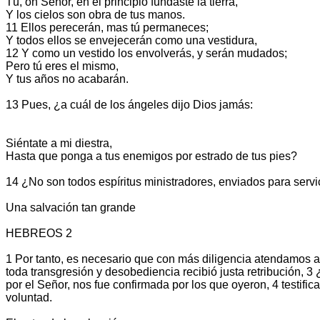
Tú, oh Señor, en el principio fundaste la tierra,
Y los cielos son obra de tus manos.
11 Ellos perecerán, mas tú permaneces;
Y todos ellos se envejecerán como una vestidura,
12 Y como un vestido los envolverás, y serán mudados;
Pero tú eres el mismo,
Y tus años no acabarán.
13 Pues, ¿a cuál de los ángeles dijo Dios jamás:
Siéntate a mi diestra,
Hasta que ponga a tus enemigos por estrado de tus pies?
14 ¿No son todos espíritus ministradores, enviados para servi
Una salvación tan grande
HEBREOS 2
1 Por tanto, es necesario que con más diligencia atendamos a
toda transgresión y desobediencia recibió justa retribución
por el Señor, nos fue confirmada por los que oyeron, 4 testifi
voluntad.