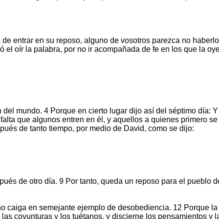
e entrar en su reposo, alguno de vosotros parezca no haberlo
el oír la palabra, por no ir acompañada de fe en los que la oy
l mundo. 4 Porque en cierto lugar dijo así del séptimo día: Y 
e falta que algunos entren en él, y aquellos a quienes primero 
spués de tanto tiempo, por medio de David, como se dijo:
pués de otro día. 9 Por tanto, queda un reposo para el pueblo 
o caiga en semejante ejemplo de desobediencia. 12 Porque la p
tu, las coyunturas y los tuétanos, y discierne los pensamientos 