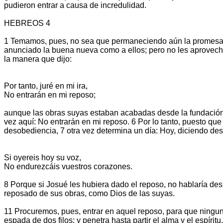
pudieron entrar a causa de incredulidad.
HEBREOS 4
1 Temamos, pues, no sea que permaneciendo aún la promesa d
anunciado la buena nueva como a ellos; pero no les aprovechó 
la manera que dijo:
Por tanto, juré en mi ira,
No entrarán en mi reposo;
aunque las obras suyas estaban acabadas desde la fundación de
vez aquí: No entrarán en mi reposo. 6 Por lo tanto, puesto qu
desobediencia, 7 otra vez determina un día: Hoy, diciendo de
Si oyereis hoy su voz,
No endurezcáis vuestros corazones.
8 Porque si Josué les hubiera dado el reposo, no hablaría des
reposado de sus obras, como Dios de las suyas.
11 Procuremos, pues, entrar en aquel reposo, para que ningun
espada de dos filos; y penetra hasta partir el alma y el espíri