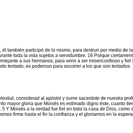
 él también participó de lo mismo, para destruir por medio de la 
durante toda la vida sujetos a servidumbre. 16 Porque ciertament
ejante a sus hermanos, para venir a ser misericordioso y fiel s
do tentado, es poderoso para socorrer a los que son tentados.
estial, considerad al apóstol y sumo sacerdote de nuestra profes
nto mayor gloria que Moisés es estimado digno éste, cuanto tie
5 Y Moisés a la verdad fue fiel en toda la casa de Dios, como si
emos firme hasta el fin la confianza y el gloriarnos en la esper