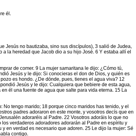
re él.
e Jesús no bautizaba, sino sus discípulos), 3 salió de Judea,
 a la heredad que Jacob dio a su hijo José. 6 Y estaba allí el
mprar de comer. 9 La mujer samaritana le dijo: ¿Cómo tú,
dió Jesús y le dijo: Si conocieras el don de Dios, y quién es
y el pozo es hondo. ¿De dónde, pues, tienes el agua viva? 12
pondió Jesús y le dijo: Cualquiera que bebiere de esta agua,
 en él una fuente de agua que salte para vida eterna. 15 La
ho: No tengo marido; 18 porque cinco maridos has tenido, y el
uestros padres adoraron en este monte, y vosotros decís que en
 Jerusalén adoraréis al Padre. 22 Vosotros adoráis lo que no
o los verdaderos adoradores adorarán al Padre en espíritu y
u y en verdad es necesario que adoren. 25 Le dijo la mujer: Sé
habla contigo.