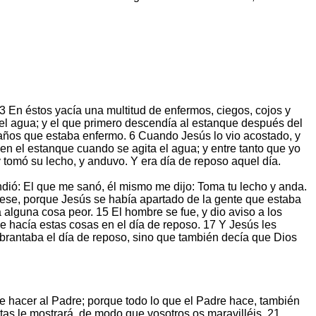
 3 En éstos yacía una multitud de enfermos, ciegos, cojos y
el agua; y el que primero descendía al estanque después del
 años que estaba enfermo. 6 Cuando Jesús lo vio acostado, y
en el estanque cuando se agita el agua; y entre tanto que yo
y tomó su lecho, y anduvo. Y era día de reposo aquel día.
pondió: El que me sanó, él mismo me dijo: Toma tu lecho y anda.
uese, porque Jesús se había apartado de la gente que estaba
 alguna cosa peor. 15 El hombre se fue, y dio aviso a los
e hacía estas cosas en el día de reposo. 17 Y Jesús les
ebrantaba el día de reposo, sino que también decía que Dios
ve hacer al Padre; porque todo lo que el Padre hace, también
tas le mostrará, de modo que vosotros os maravilléis. 21