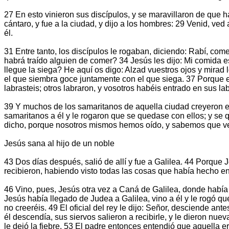
27 En esto vinieron sus discípulos, y se maravillaron de que
cántaro, y fue a la ciudad, y dijo a los hombres: 29 Venid, ve
él.
31 Entre tanto, los discípulos le rogaban, diciendo: Rabí, com
habrá traído alguien de comer? 34 Jesús les dijo: Mi comida 
llegue la siega? He aquí os digo: Alzad vuestros ojos y mirad 
el que siembra goce juntamente con el que siega. 37 Porque en
labrasteis; otros labraron, y vosotros habéis entrado en sus la
39 Y muchos de los samaritanos de aquella ciudad creyeron en 
samaritanos a él y le rogaron que se quedase con ellos; y se 
dicho, porque nosotros mismos hemos oído, y sabemos que ver
Jesús sana al hijo de un noble
43 Dos días después, salió de allí y fue a Galilea. 44 Porque J
recibieron, habiendo visto todas las cosas que había hecho en J
46 Vino, pues, Jesús otra vez a Caná de Galilea, donde había 
Jesús había llegado de Judea a Galilea, vino a él y le rogó qu
no creeréis. 49 El oficial del rey le dijo: Señor, desciende ant
él descendía, sus siervos salieron a recibirle, y le dieron nue
le dejó la fiebre. 53 El padre entonces entendió que aquella e