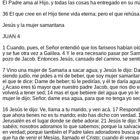
El Padre ama al Hijo, y todas las cosas ha entregado en su m
36 El que cree en el Hijo tiene vida eterna; pero el que rehúsa 
Jesús y la mujer samaritana
JUAN 4
1 Cuando, pues, el Señor entendió que los fariseos habían oíd
y se fue otra vez a Galilea. 4 Y le era necesario pasar por Sam
pozo de Jacob. Entonces Jesús, cansado del camino, se sentó 
7 Vino una mujer de Samaria a sacar agua; y Jesús le dijo: D
siendo judío, me pides a mí de beber, que soy mujer samaritan
el que te dice: Dame de beber; tú le pedirías, y él te daría ag
¿Acaso eres tú mayor que nuestro padre Jacob, que nos dio es
volverá a tener sed; 14 mas el que bebiere del agua que yo le
mujer le dijo: Señor, dame esa agua, para que no tenga yo sed
16 Jesús le dijo: Ve, llama a tu marido, y ven acá. 17 Respond
que ahora tienes no es tu marido; esto has dicho con verdad. 
Jerusalén es el lugar donde se debe adorar. 21 Jesús le dijo:
sabéis; nosotros adoramos lo que sabemos; porque la salvació
en verdad; porque también el Padre tales adoradores busca que 
que ha de venir el Mesías, llamado el Cristo; cuando él venga 