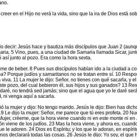
ano.
creer en el Hijo no verá la vida, sino que la ira de Dios está sob
o decir: Jesús hace y bautiza más discípulos que Juan 2 (aunqu
aria. 5 Vino, pues, a una ciudad de Samaria llamada Sicar, junto
así junto al pozo. Era como la hora sexta.
ame de beber. 8 Pues sus discípulos habían ido a la ciudad a co
a? Porque judíos y samaritanos no se tratan entre sí. 10 Respon
ua viva. 11 La mujer le dijo: Señor, no tienes con qué sacarla, 
te pozo, del cual bebieron él, sus hijos y sus ganados? 13 Res
 daré, no tendrá sed jamás; sino que el agua que yo le daré será
, ni venga aquí a sacarla.
ió la mujer y dijo: No tengo marido. Jesús le dijo: Bien has dic
19 Le dijo la mujer: Señor, me parece que tú eres profeta. 20 N
 Mujer, créeme, que la hora viene cuando ni en este monte ni en
n viene de los judíos. 23 Mas la hora viene, y ahora es, cuand
le adoren. 24 Dios es Espíritu; y los que le adoran, en espírit
nos declarará todas las cosas. 26 Jesús le dijo: Yo soy, el que 