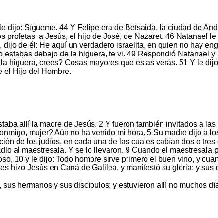
 y le dijo: Sígueme. 44 Y Felipe era de Betsaida, la ciudad de An
os profetas: a Jesús, el hijo de José, de Nazaret. 46 Natanael l
 dijo de él: He aquí un verdadero israelita, en quien no hay 
estabas debajo de la higuera, te vi. 49 Respondió Natanael y le d
la higuera, crees? Cosas mayores que estas verás. 51 Y le dijo: 
e el Hijo del Hombre.
staba allí la madre de Jesús. 2 Y fueron también invitados a las
 conmigo, mujer? Aún no ha venido mi hora. 5 Su madre dijo a los
cación de los judíos, en cada una de las cuales cabían dos o tres 
vadlo al maestresala. Y se lo llevaron. 9 Cuando el maestresala
oso, 10 y le dijo: Todo hombre sirve primero el buen vino, y cu
es hizo Jesús en Caná de Galilea, y manifestó su gloria; y sus d
sus hermanos y sus discípulos; y estuvieron allí no muchos dí