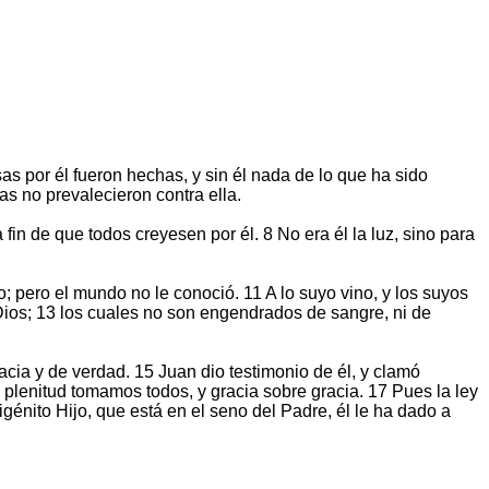
sas por él fueron hechas, y sin él nada de lo que ha sido
las no prevalecieron contra ella.
fin de que todos creyesen por él. 8 No era él la luz, sino para
 pero el mundo no le conoció. 11 A lo suyo vino, y los suyos
 Dios; 13 los cuales no son engendrados de sangre, ni de
racia y de verdad. 15 Juan dio testimonio de él, y clamó
 plenitud tomamos todos, y gracia sobre gracia. 17 Pues la ley
igénito Hijo, que está en el seno del Padre, él le ha dado a