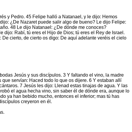
drés y Pedro. 45 Felipe halló a Natanael, y le dijo: Hemos
e dijo: ¿De Nazaret puede salir algo de bueno? Le dijo Felipe:
engaño. 48 Le dijo Natanael: ¿De dónde me conoces?
ijo: Rabí, tú eres el Hijo de Dios; tú eres el Rey de Israel.
De cierto, de cierto os digo: De aquí adelante veréis el cielo
 bodas Jesús y sus discípulos. 3 Y faltando el vino, la madre
 que servían: Haced todo lo que os dijere. 6 Y estaban allí
cántaros. 7 Jesús les dijo: Llenad estas tinajas de agua. Y las
 probó el agua hecha vino, sin saber él de dónde era, aunque lo
ando ya han bebido mucho, entonces el inferior; mas tú has
iscípulos creyeron en él.
as.