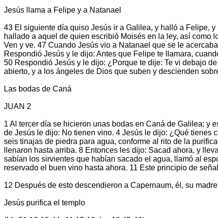
Jesús llama a Felipe y a Natanael
43 El siguiente día quiso Jesús ir a Galilea, y halló a Felipe,
hallado a aquel de quien escribió Moisés en la ley, así como l
Ven y ve. 47 Cuando Jesús vio a Natanael que se le acercaba,
Respondió Jesús y le dijo: Antes que Felipe te llamara, cuando 
50 Respondió Jesús y le dijo: ¿Porque te dije: Te vi debajo de 
abierto, y a los ángeles de Dios que suben y descienden sobr
Las bodas de Caná
JUAN 2
1 Al tercer día se hicieron unas bodas en Caná de Galilea; y e
de Jesús le dijo: No tienen vino. 4 Jesús le dijo: ¿Qué tienes
seis tinajas de piedra para agua, conforme al rito de la purifi
llenaron hasta arriba. 8 Entonces les dijo: Sacad ahora, y lle
sabían los sirvientes que habían sacado el agua, llamó al esp
reservado el buen vino hasta ahora. 11 Este principio de señal
12 Después de esto descendieron a Capernaum, él, su madre, 
Jesús purifica el templo