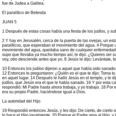
fue de Judea a Galilea.
El paralítico de Betesda
JUAN 5
1 Después de estas cosas había una fiesta de los judíos, y su
2 Y hay en Jerusalén, cerca de la puerta de las ovejas, un est
paralíticos, que esperaban el movimiento del agua. 4 Porque 
movimiento del agua, quedaba sano de cualquier enfermedad q
supo que llevaba ya mucho tiempo así, le dijo: ¿Quieres ser s
voy, otro desciende antes que yo. 8 Jesús le dijo: Levántate, 
10 Entonces los judíos dijeron a aquel que había sido sanado: 
12 Entonces le preguntaron: ¿Quién es el que te dijo: Toma t
en aquel lugar. 14 Después le halló Jesús en el templo, y le d
judíos, que Jesús era el que le había sanado. 16 Y por esta c
respondió: Mi Padre hasta ahora trabaja, y yo trabajo. 18 Por
era su propio Padre, haciéndose igual a Dios.
La autoridad del Hijo
19 Respondió entonces Jesús, y les dijo: De cierto, de cierto
lo hace el Hijo igualmente. 20 Porque el Padre ama al Hijo, y