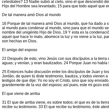
celestiales? 13 Nadie subió al cielo, sino el que descendió del
Hijo del Hombre sea levantado, 15 para que todo aquel que en 
De tal manera amó Dios al mundo
16 Porque de tal manera amó Dios al mundo, que ha dado a su 
al mundo para condenar al mundo, sino para que el mundo sea 
nombre del unigénito Hijo de Dios. 19 Y esta es la condenació
aquel que hace lo malo, aborrece la luz y no viene a la luz, p
son hechas en Dios.
El amigo del esposo
22 Después de esto, vino Jesús con sus discípulos a la tierra 
aguas; y venían, y eran bautizados. 24 Porque Juan no había 
25 Entonces hubo discusión entre los discípulos de Juan y los j
Jordán, de quien tú diste testimonio, bautiza, y todos vienen 
testigos de que dije: Yo no soy el Cristo, sino que soy enviad
grandemente de la voz del esposo; así pues, este mi gozo est
El que viene de arriba
31 El que de arriba viene, es sobre todos; el que es de la tierra
recibe su testimonio. 33 El que recibe su testimonio, éste ate