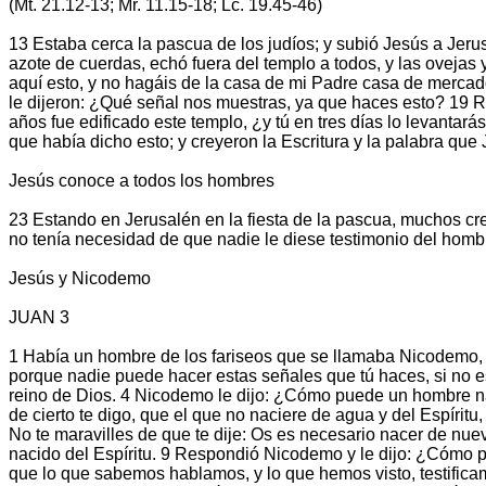
(Mt. 21.12-13; Mr. 11.15-18; Lc. 19.45-46)
13 Estaba cerca la pascua de los judíos; y subió Jesús a Jeru
azote de cuerdas, echó fuera del templo a todos, y las ovejas
aquí esto, y no hagáis de la casa de mi Padre casa de mercad
le dijeron: ¿Qué señal nos muestras, ya que haces esto? 19 Res
años fue edificado este templo, ¿y tú en tres días lo levantar
que había dicho esto; y creyeron la Escritura y la palabra que
Jesús conoce a todos los hombres
23 Estando en Jerusalén en la fiesta de la pascua, muchos cr
no tenía necesidad de que nadie le diese testimonio del hombr
Jesús y Nicodemo
JUAN 3
1 Había un hombre de los fariseos que se llamaba Nicodemo, u
porque nadie puede hacer estas señales que tú haces, si no est
reino de Dios. 4 Nicodemo le dijo: ¿Cómo puede un hombre na
de cierto te digo, que el que no naciere de agua y del Espíritu,
No te maravilles de que te dije: Os es necesario nacer de nue
nacido del Espíritu. 9 Respondió Nicodemo y le dijo: ¿Cómo pu
que lo que sabemos hablamos, y lo que hemos visto, testificamo