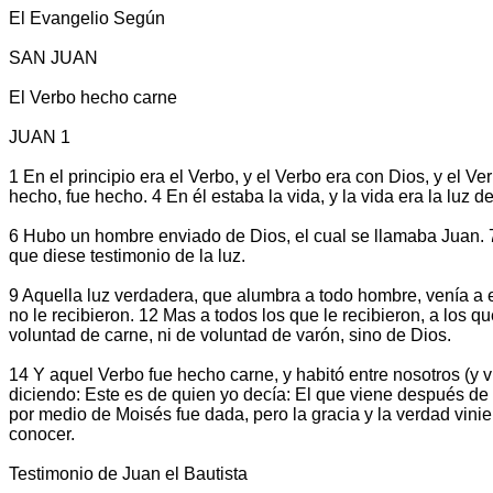
El Evangelio Según
SAN JUAN
El Verbo hecho carne
JUAN 1
1 En el principio era el Verbo, y el Verbo era con Dios, y el V
hecho, fue hecho. 4 En él estaba la vida, y la vida era la luz d
6 Hubo un hombre enviado de Dios, el cual se llamaba Juan. 7 E
que diese testimonio de la luz.
9 Aquella luz verdadera, que alumbra a todo hombre, venía a e
no le recibieron. 12 Mas a todos los que le recibieron, a los 
voluntad de carne, ni de voluntad de varón, sino de Dios.
14 Y aquel Verbo fue hecho carne, y habitó entre nosotros (y v
diciendo: Este es de quien yo decía: El que viene después de 
por medio de Moisés fue dada, pero la gracia y la verdad vinie
conocer.
Testimonio de Juan el Bautista