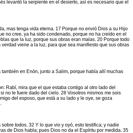
és levantó la serpiente en el desierto, así es necesario que el
da, mas tenga vida eterna. 17 Porque no envió Dios a su Hijo
ue no cree, ya ha sido condenado, porque no ha creído en el
eblas que la luz, porque sus obras eran malas. 20 Porque todo
a verdad viene a la luz, para que sea manifiesto que sus obras
ba también en Enón, junto a Salim, porque había allí muchas
on: Rabí, mira que el que estaba contigo al otro lado del
 si no le fuere dado del cielo. 28 Vosotros mismos me sois
 amigo del esposo, que está a su lado y le oye, se goza
.
 sobre todos. 32 Y lo que vio y oyó, esto testifica; y nadie
bras de Dios habla; pues Dios no da el Espíritu por medida. 35