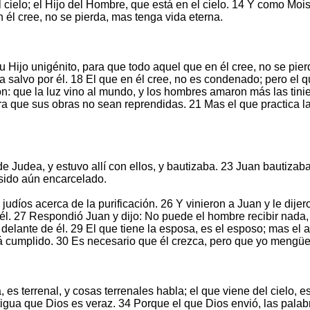
 cielo; el Hijo del Hombre, que está en el cielo. 14 Y como Mois
él cree, no se pierda, mas tenga vida eterna.
Hijo unigénito, para que todo aquel que en él cree, no se pier
salvo por él. 18 El que en él cree, no es condenado; pero el q
n: que la luz vino al mundo, y los hombres amaron más las tini
ara que sus obras no sean reprendidas. 21 Mas el que practica l
de Judea, y estuvo allí con ellos, y bautizaba. 23 Juan bautiza
sido aún encarcelado.
udíos acerca de la purificación. 26 Y vinieron a Juan y le dijer
a él. 27 Respondió Juan y dijo: No puede el hombre recibir nada,
o delante de él. 29 El que tiene la esposa, es el esposo; mas el
á cumplido. 30 Es necesario que él crezca, pero que yo mengüe
, es terrenal, y cosas terrenales habla; el que viene del cielo, es
stigua que Dios es veraz. 34 Porque el que Dios envió, las pala