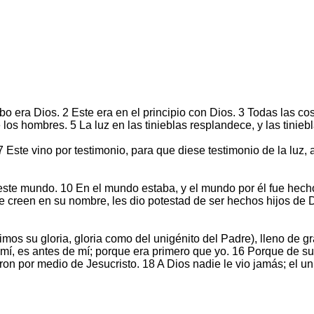
erbo era Dios. 2 Este era en el principio con Dios. 3 Todas las co
e los hombres. 5 La luz en las tinieblas resplandece, y las tinieb
ste vino por testimonio, para que diese testimonio de la luz, a 
ste mundo. 10 En el mundo estaba, y el mundo por él fue hecho;
que creen en su nombre, les dio potestad de ser hechos hijos de
imos su gloria, gloria como del unigénito del Padre), lleno de g
mí, es antes de mí; porque era primero que yo. 16 Porque de su
ron por medio de Jesucristo. 18 A Dios nadie le vio jamás; el un