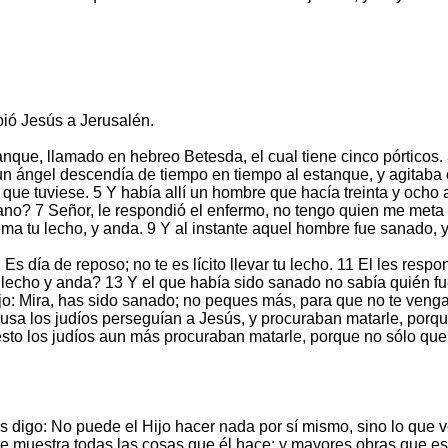
bió Jesús a Jerusalén.
anque, llamado en hebreo Betesda, el cual tiene cinco pórticos.
un ángel descendía de tiempo en tiempo al estanque, y agitaba 
ue tuviese. 5 Y había allí un hombre que hacía treinta y ocho
ano? 7 Señor, le respondió el enfermo, no tengo quien me meta 
toma tu lecho, y anda. 9 Y al instante aquel hombre fue sanado, 
Es día de reposo; no te es lícito llevar tu lecho. 11 El les res
u lecho y anda? 13 Y el que había sido sanado no sabía quién f
ijo: Mira, has sido sanado; no peques más, para que no te venga
ausa los judíos perseguían a Jesús, y procuraban matarle, porqu
 esto los judíos aun más procuraban matarle, porque no sólo qu
 os digo: No puede el Hijo hacer nada por sí mismo, sino lo que 
 le muestra todas las cosas que él hace; y mayores obras que es