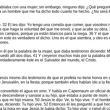
 hablaba con una mujer; sin embargo, ninguno dijo: ¿Qué pregun
d a un hombre que me ha dicho todo cuanto he hecho. ¿No será és
e. 32 El les dijo: Yo tengo una comida que comer, que vosotros 
es que haga la voluntad del que me envió, y que acabe su obra.
los campos, porque ya están blancos para la siega. 36 Y el que s
 esto es verdadero el dicho: Uno es el que siembra, y otro es 
bores.
él por la palabra de la mujer, que daba testimonio diciendo: M
quedó allí dos días. 41 Y creyeron muchos más por la palabra de
daderamente éste es el Salvador del mundo, el Cristo.
esús mismo dio testimonio de que el profeta no tiene honra en su
erusalén, en la fiesta; porque también ellos habían ido a la fie
convertido el agua en vino. Y había en Capernaum un oficial de
e descendiese y sanase a su hijo, que estaba a punto de morir. 4
es que mi hijo muera. 50 Jesús le dijo: Ve, tu hijo vive. Y el ho
vas, diciendo: Tu hijo vive. 52 Entonces él les preguntó a qué ho
ra la hora en que Jesús le había dicho: Tu hijo vive; y creyó é