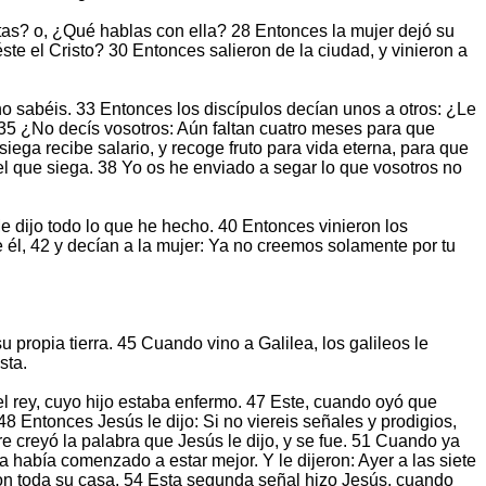
tas? o, ¿Qué hablas con ella? 28 Entonces la mujer dejó su
te el Cristo? 30 Entonces salieron de la ciudad, y vinieron a
no sabéis. 33 Entonces los discípulos decían unos a otros: ¿Le
 35 ¿No decís vosotros: Aún faltan cuatro meses para que
iega recibe salario, y recoge fruto para vida eterna, para que
el que siega. 38 Yo os he enviado a segar lo que vosotros no
e dijo todo lo que he hecho. 40 Entonces vinieron los
 él, 42 y decían a la mujer: Ya no creemos solamente por tu
 propia tierra. 45 Cuando vino a Galilea, los galileos le
sta.
l rey, cuyo hijo estaba enfermo. 47 Este, cuando oyó que
8 Entonces Jesús le dijo: Si no viereis señales y prodigios,
mbre creyó la palabra que Jesús le dijo, y se fue. 51 Cuando ya
ra había comenzado a estar mejor. Y le dijeron: Ayer a las siete
l con toda su casa. 54 Esta segunda señal hizo Jesús, cuando