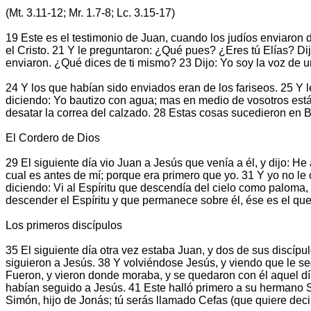
(Mt. 3.11-12; Mr. 1.7-8; Lc. 3.15-17)
19 Este es el testimonio de Juan, cuando los judíos enviaron 
el Cristo. 21 Y le preguntaron: ¿Qué pues? ¿Eres tú Elías? Di
enviaron. ¿Qué dices de ti mismo? 23 Dijo: Yo soy la voz de u
24 Y los que habían sido enviados eran de los fariseos. 25 Y le 
diciendo: Yo bautizo con agua; mas en medio de vosotros está 
desatar la correa del calzado. 28 Estas cosas sucedieron en B
El Cordero de Dios
29 El siguiente día vio Juan a Jesús que venía a él, y dijo: H
cual es antes de mí; porque era primero que yo. 31 Y yo no le
diciendo: Vi al Espíritu que descendía del cielo como paloma,
descender el Espíritu y que permanece sobre él, ése es el que 
Los primeros discípulos
35 El siguiente día otra vez estaba Juan, y dos de sus discípu
siguieron a Jesús. 38 Y volviéndose Jesús, y viendo que le se
Fueron, y vieron donde moraba, y se quedaron con él aquel d
habían seguido a Jesús. 41 Este halló primero a su hermano Sim
Simón, hijo de Jonás; tú serás llamado Cefas (que quiere decir