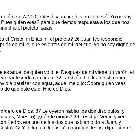
, quién eres? 20 Confesó, y no negó, sino confesó: Yo no soy
n: ¿Pues quién eres? para que demos respuesta a los que nos
o dijo el profeta Isaías.
s el Cristo, ni Elías, ni el profeta? 26 Juan les respondió
ués de mí, el que es antes de mí, del cual yo no soy digno de
.
te es aquel de quien yo dije: Después de mí viene un varón, el
ne yo bautizando con agua. 32 También dio Juan testimonio,
nvió a bautizar con agua, aquél me dijo: Sobre quien veas
io de que éste es el Hijo de Dios.
Cordero de Dios. 37 Le oyeron hablar los dos discípulos, y
cido es, Maestro), ¿dónde moras? 39 Les dijo: Venid y ved.
ón Pedro, era uno de los dos que habían oído a Juan, y
sto). 42 Y le trajo a Jesús. Y mirándole Jesús, dijo: Tú eres