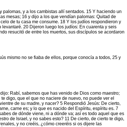
 y palomas, y a los cambistas allí sentados. 15 Y haciendo un
 las mesas; 16 y dijo a los que vendían palomas: Quitad de
l celo de tu casa me consume. 18 Y los judíos respondieron y
 levantaré. 20 Dijeron luego los judíos: En cuarenta y seis
ando resucitó de entre los muertos, sus discípulos se acordaron
ús mismo no se fiaba de ellos, porque conocía a todos, 25 y
le dijo: Rabí, sabemos que has venido de Dios como maestro;
o te digo, que el que no naciere de nuevo, no puede ver el
ientre de su madre, y nacer? 5 Respondió Jesús: De cierto,
rne, carne es; y lo que es nacido del Espíritu, espíritu es. 7
 sabes de dónde viene, ni a dónde va; así es todo aquel que es
o de Israel, y no sabes esto? 11 De cierto, de cierto te digo,
enales, y no creéis, ¿cómo creeréis si os dijere las