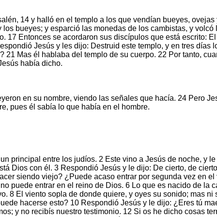
salén, 14 y halló en el templo a los que vendían bueyes, ovejas
 y los bueyes; y esparció las monedas de los cambistas, y volcó
o. 17 Entonces se acordaron sus discípulos que está escrito: E
pondió Jesús y les dijo: Destruid este templo, y en tres días lo
ás? 21 Mas él hablaba del templo de su cuerpo. 22 Por tanto, cu
 Jesús había dicho.
eyeron en su nombre, viendo las señales que hacía. 24 Pero Jes
e, pues él sabía lo que había en el hombre.
n principal entre los judíos. 2 Este vino a Jesús de noche, y 
á Dios con él. 3 Respondió Jesús y le dijo: De cierto, de ciert
cer siendo viejo? ¿Puede acaso entrar por segunda vez en el v
 no puede entrar en el reino de Dios. 6 Lo que es nacido de la ca
vo. 8 El viento sopla de donde quiere, y oyes su sonido; mas ni
ede hacerse esto? 10 Respondió Jesús y le dijo: ¿Eres tú maestr
s; y no recibís nuestro testimonio. 12 Si os he dicho cosas terr