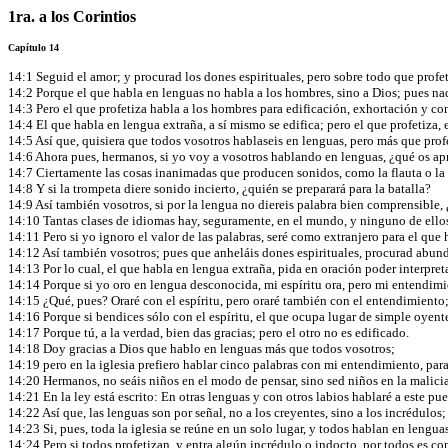
1ra. a los Corintios
Capítulo 14
14:1 Seguid el amor; y procurad los dones espirituales, pero sobre todo que profet
14:2 Porque el que habla en lenguas no habla a los hombres, sino a Dios; pues nad
14:3 Pero el que profetiza habla a los hombres para edificación, exhortación y c
14:4 El que habla en lengua extraña, a sí mismo se edifica; pero el que profetiza, e
14:5 Así que, quisiera que todos vosotros hablaseis en lenguas, pero más que profet
14:6 Ahora pues, hermanos, si yo voy a vosotros hablando en lenguas, ¿qué os apro
14:7 Ciertamente las cosas inanimadas que producen sonidos, como la flauta o la cí
14:8 Y si la trompeta diere sonido incierto, ¿quién se preparará para la batalla?
14:9 Así también vosotros, si por la lengua no diereis palabra bien comprensible,
14:10 Tantas clases de idiomas hay, seguramente, en el mundo, y ninguno de ellos
14:11 Pero si yo ignoro el valor de las palabras, seré como extranjero para el que
14:12 Así también vosotros; pues que anheláis dones espirituales, procurad abunda
14:13 Por lo cual, el que habla en lengua extraña, pida en oración poder interpret
14:14 Porque si yo oro en lengua desconocida, mi espíritu ora, pero mi entendimi
14:15 ¿Qué, pues? Oraré con el espíritu, pero oraré también con el entendimiento;
14:16 Porque si bendices sólo con el espíritu, el que ocupa lugar de simple oyent
14:17 Porque tú, a la verdad, bien das gracias; pero el otro no es edificado.
14:18 Doy gracias a Dios que hablo en lenguas más que todos vosotros;
14:19 pero en la iglesia prefiero hablar cinco palabras con mi entendimiento, par
14:20 Hermanos, no seáis niños en el modo de pensar, sino sed niños en la malici
14:21 En la ley está escrito: En otras lenguas y con otros labios hablaré a este pue
14:22 Así que, las lenguas son por señal, no a los creyentes, sino a los incrédulos; 
14:23 Si, pues, toda la iglesia se reúne en un solo lugar, y todos hablan en lengua
14:24 Pero si todos profetizan, y entra algún incrédulo o indocto, por todos es c