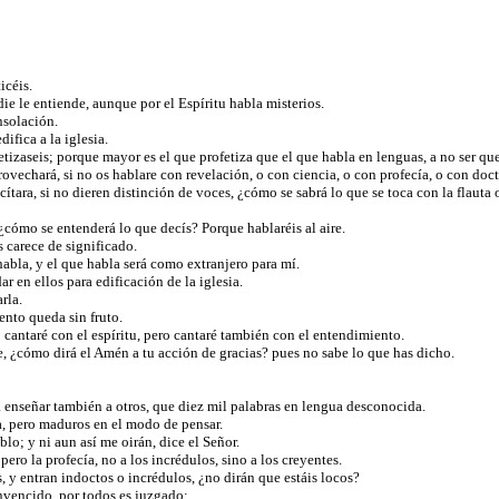
icéis.
ie le entiende, aunque por el Espíritu habla misterios.
onsolación.
difica a la iglesia.
izaseis; porque mayor es el que profetiza que el que habla en lenguas, a no ser que 
vechará, si no os hablare con revelación, o con ciencia, o con profecía, o con doc
tara, si no dieren distinción de voces, ¿cómo se sabrá lo que se toca con la flauta 
 ¿cómo se entenderá lo que decís? Porque hablaréis al aire.
 carece de significado.
 habla, y el que habla será como extranjero para mí.
r en ellos para edificación de la iglesia.
arla.
ento queda sin fruto.
 cantaré con el espíritu, pero cantaré también con el entendimiento.
e, ¿cómo dirá el Amén a tu acción de gracias? pues no sabe lo que has dicho.
a enseñar también a otros, que diez mil palabras en lengua desconocida.
a, pero maduros en el modo de pensar.
blo; y ni aun así me oirán, dice el Señor.
pero la profecía, no a los incrédulos, sino a los creyentes.
s, y entran indoctos o incrédulos, ¿no dirán que estáis locos?
onvencido, por todos es juzgado;