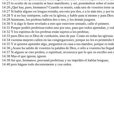
14:25 lo oculto de su corazón se hace manifiesto; y así, postrándose sobre el ros
14:26 ¿Qué hay, pues, hermanos? Cuando os reunís, cada uno de vosotros tiene salm
14:27 Si habla alguno en lengua extraña, sea esto por dos, o a lo más tres, y por t
14:28 Y si no hay intérprete, calle en la iglesia, y hable para sí mismo y para Dios
14:29 Asimismo, los profetas hablen dos o tres, y los demás juzguen.
14:30 Y si algo le fuere revelado a otro que estuviere sentado, calle el primero.
14:31 Porque podéis profetizar todos uno por uno, para que todos aprendan, y to
14:32 Y los espíritus de los profetas están sujetos a los profetas;
14:33 pues Dios no es Dios de confusión, sino de paz. Como en todas las iglesias 
14:34 vuestras mujeres callen en las congregaciones; porque no les es permitido h
14:35 Y si quieren aprender algo, pregunten en casa a sus maridos; porque es in
14:36 ¿Acaso ha salido de vosotros la palabra de Dios, o sólo a vosotros ha lleg
14:37 Si alguno se cree profeta, o espiritual, reconozca que lo que os escribo so
14:38 Mas el que ignora, ignore.
14:39 Así que, hermanos, procurad profetizar, y no impidáis el hablar lenguas;
14:40 pero hágase todo decentemente y con orden.