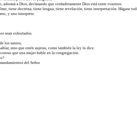
tro, adorará a Dios, declarando que verdaderamente Dios está entre vosotros.
o, tiene doctrina, tiene lengua, tiene revelación, tiene interpretación. Hágase tod
urno; y uno interprete.
.
dos sean exhortados.
de los santos,
ablar, sino que estén sujetas, como también la ley lo dice.
decoroso que una mujer hable en la congregación.
ado?
n mandamientos del Señor.