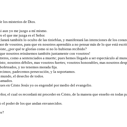
de los misterios de Dios.
 ni aun yo me juzgo a mí mismo.
o el que me juzga es el Señor.
clarará también lo oculto de las tinieblas, y manifestará las intenciones de los cor
r de vosotros, para que en nosotros aprendáis a no pensar más de lo que está escrit
iste, ¿por qué te glorías como si no lo hubieras recibido?
para que nosotros reinásemos también juntamente con vosotros!
reros, como a sentenciados a muerte; pues hemos llegado a ser espectáculo al mund
sto; nosotros débiles, mas vosotros fuertes; vosotros honorables, mas nosotros des
bofeteados, y no tenemos morada fija.
decimos; padecemos persecución, y la soportamos.
l mundo, el desecho de todos.
s amados.
pues en Cristo Jesús yo os engendré por medio del evangelio.
or, el cual os recordará mi proceder en Cristo, de la manera que enseño en todas par
sino el poder de los que andan envanecidos.
re?