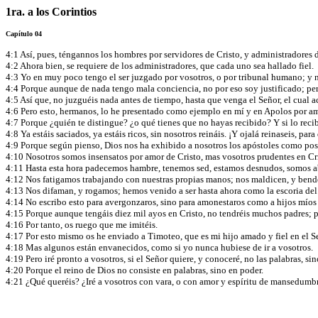
1ra. a los Corintios
Capítulo 04
4:1 Así, pues, téngannos los hombres por servidores de Cristo, y administradores 
4:2 Ahora bien, se requiere de los administradores, que cada uno sea hallado fiel.
4:3 Yo en muy poco tengo el ser juzgado por vosotros, o por tribunal humano; y
4:4 Porque aunque de nada tengo mala conciencia, no por eso soy justificado; per
4:5 Así que, no juzguéis nada antes de tiempo, hasta que venga el Señor, el cual a
4:6 Pero esto, hermanos, lo he presentado como ejemplo en mí y en Apolos por amo
4:7 Porque ¿quién te distingue? ¿o qué tienes que no hayas recibido? Y si lo recib
4:8 Ya estáis saciados, ya estáis ricos, sin nosotros reináis. ¡Y ojalá reinaseis, 
4:9 Porque según pienso, Dios nos ha exhibido a nosotros los apóstoles como post
4:10 Nosotros somos insensatos por amor de Cristo, mas vosotros prudentes en Cri
4:11 Hasta esta hora padecemos hambre, tenemos sed, estamos desnudos, somos a
4:12 Nos fatigamos trabajando con nuestras propias manos; nos maldicen, y ben
4:13 Nos difaman, y rogamos; hemos venido a ser hasta ahora como la escoria de
4:14 No escribo esto para avergonzaros, sino para amonestaros como a hijos mío
4:15 Porque aunque tengáis diez mil ayos en Cristo, no tendréis muchos padres; 
4:16 Por tanto, os ruego que me imitéis.
4:17 Por esto mismo os he enviado a Timoteo, que es mi hijo amado y fiel en el Señ
4:18 Mas algunos están envanecidos, como si yo nunca hubiese de ir a vosotros.
4:19 Pero iré pronto a vosotros, si el Señor quiere, y conoceré, no las palabras, 
4:20 Porque el reino de Dios no consiste en palabras, sino en poder.
4:21 ¿Qué queréis? ¿Iré a vosotros con vara, o con amor y espíritu de mansedumb