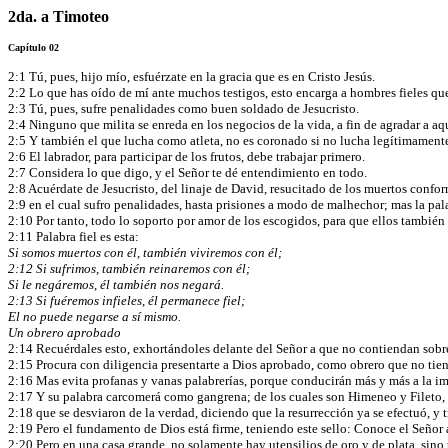
2da. a Timoteo
Capítulo 02
2:1 Tú, pues, hijo mío, esfuérzate en la gracia que es en Cristo Jesús.
2:2 Lo que has oído de mí ante muchos testigos, esto encarga a hombres fieles qu
2:3 Tú, pues, sufre penalidades como buen soldado de Jesucristo.
2:4 Ninguno que milita se enreda en los negocios de la vida, a fin de agradar a a
2:5 Y también el que lucha como atleta, no es coronado si no lucha legítimament
2:6 El labrador, para participar de los frutos, debe trabajar primero.
2:7 Considera lo que digo, y el Señor te dé entendimiento en todo.
2:8 Acuérdate de Jesucristo, del linaje de David, resucitado de los muertos confo
2:9 en el cual sufro penalidades, hasta prisiones a modo de malhechor; mas la pal
2:10 Por tanto, todo lo soporto por amor de los escogidos, para que ellos también
2:11 Palabra fiel es esta:
Si somos muertos con él, también viviremos con él;
2:12 Si sufrimos, también reinaremos con él;
Si le negáremos, él también nos negará.
2:13 Si fuéremos infieles, él permanece fiel;
El no puede negarse a sí mismo.
Un obrero aprobado
2:14 Recuérdales esto, exhortándoles delante del Señor a que no contiendan sobre
2:15 Procura con diligencia presentarte a Dios aprobado, como obrero que no tien
2:16 Mas evita profanas y vanas palabrerías, porque conducirán más y más a la i
2:17 Y su palabra carcomerá como gangrena; de los cuales son Himeneo y Fileto,
2:18 que se desviaron de la verdad, diciendo que la resurrección ya se efectuó, y t
2:19 Pero el fundamento de Dios está firme, teniendo este sello: Conoce el Señor
2:20 Pero en una casa grande, no solamente hay utensilios de oro y de plata, sino