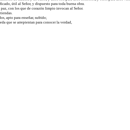
ificado, útil al Señor, y dispuesto para toda buena obra.
la paz, con los que de corazón limpio invocan al Señor.
ntiendas.
os, apto para enseñar, sufrido;
eda que se arrepientan para conocer la verdad,