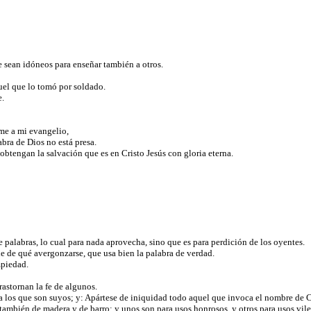
e sean idóneos para enseñar también a otros.
quel que lo tomó por soldado.
e.
rme a mi evangelio,
abra de Dios no está presa.
 obtengan la salvación que es en Cristo Jesús con gloria eterna.
 palabras, lo cual para nada aprovecha, sino que es para perdición de los oyentes.
e de qué avergonzarse, que usa bien la palabra de verdad.
mpiedad.
rastornan la fe de algunos.
 a los que son suyos; y: Apártese de iniquidad todo aquel que invoca el nombre de C
 también de madera y de barro; y unos son para usos honrosos, y otros para usos vil