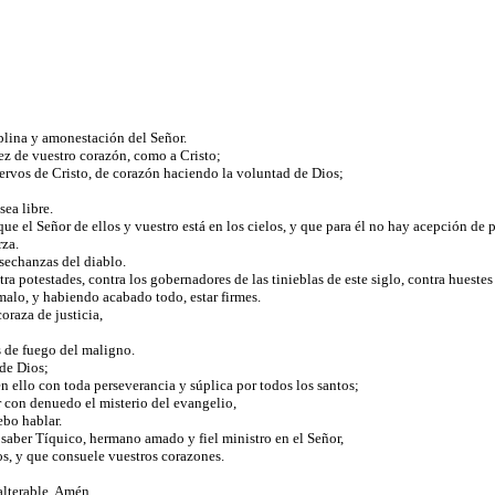
ciplina y amonestación del Señor.
lez de vuestro corazón, como a Cristo;
iervos de Cristo, de corazón haciendo la voluntad de Dios;
sea libre.
e el Señor de ellos y vuestro está en los cielos, y que para él no hay acepción de 
rza.
asechanzas del diablo.
a potestades, contra los gobernadores de las tinieblas de este siglo, contra huestes
 malo, y habiendo acabado todo, estar firmes.
oraza de justicia,
s de fuego del maligno.
 de Dios;
n ello con toda perseverancia y súplica por todos los santos;
er con denuedo el misterio del evangelio,
ebo hablar.
 saber Tíquico, hermano amado y fiel ministro en el Señor,
os, y que consuele vuestros corazones.
alterable. Amén.