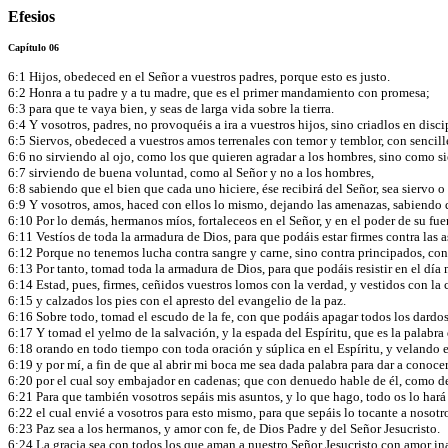
Efesios
Capítulo 06
6:1 Hijos, obedeced en el Señor a vuestros padres, porque esto es justo.
6:2 Honra a tu padre y a tu madre, que es el primer mandamiento con promesa;
6:3 para que te vaya bien, y seas de larga vida sobre la tierra.
6:4 Y vosotros, padres, no provoquéis a ira a vuestros hijos, sino criadlos en dis
6:5 Siervos, obedeced a vuestros amos terrenales con temor y temblor, con sencil
6:6 no sirviendo al ojo, como los que quieren agradar a los hombres, sino como s
6:7 sirviendo de buena voluntad, como al Señor y no a los hombres,
6:8 sabiendo que el bien que cada uno hiciere, ése recibirá del Señor, sea siervo o 
6:9 Y vosotros, amos, haced con ellos lo mismo, dejando las amenazas, sabiendo qu
6:10 Por lo demás, hermanos míos, fortaleceos en el Señor, y en el poder de su fue
6:11 Vestíos de toda la armadura de Dios, para que podáis estar firmes contra las 
6:12 Porque no tenemos lucha contra sangre y carne, sino contra principados, contr
6:13 Por tanto, tomad toda la armadura de Dios, para que podáis resistir en el día
6:14 Estad, pues, firmes, ceñidos vuestros lomos con la verdad, y vestidos con la c
6:15 y calzados los pies con el apresto del evangelio de la paz.
6:16 Sobre todo, tomad el escudo de la fe, con que podáis apagar todos los dardo
6:17 Y tomad el yelmo de la salvación, y la espada del Espíritu, que es la palabra
6:18 orando en todo tiempo con toda oración y súplica en el Espíritu, y velando e
6:19 y por mí, a fin de que al abrir mi boca me sea dada palabra para dar a conoc
6:20 por el cual soy embajador en cadenas; que con denuedo hable de él, como d
6:21 Para que también vosotros sepáis mis asuntos, y lo que hago, todo os lo hará
6:22 el cual envié a vosotros para esto mismo, para que sepáis lo tocante a nosotr
6:23 Paz sea a los hermanos, y amor con fe, de Dios Padre y del Señor Jesucristo.
6:24 La gracia sea con todos los que aman a nuestro Señor Jesucristo con amor in