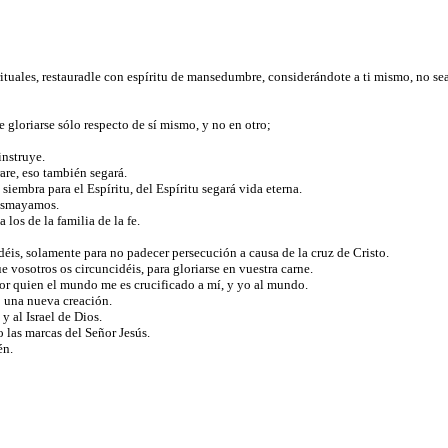
rituales, restauradle con espíritu de mansedumbre, considerándote a ti mismo, no se
 gloriarse sólo respecto de sí mismo, y no en otro;
instruye.
are, eso también segará.
siembra para el Espíritu, del Espíritu segará vida eterna.
desmayamos.
os de la familia de la fe.
idéis, solamente para no padecer persecución a causa de la cruz de Cristo.
 vosotros os circuncidéis, para gloriarse en vuestra carne.
 por quien el mundo me es crucificado a mí, y yo al mundo.
no una nueva creación.
 y al Israel de Dios.
 las marcas del Señor Jesús.
én.