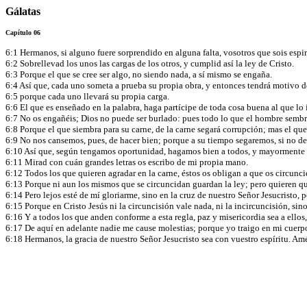
Gálatas
Capítulo 06
6:1 Hermanos, si alguno fuere sorprendido en alguna falta, vosotros que sois espi
6:2 Sobrellevad los unos las cargas de los otros, y cumplid así la ley de Cristo.
6:3 Porque el que se cree ser algo, no siendo nada, a sí mismo se engaña.
6:4 Así que, cada uno someta a prueba su propia obra, y entonces tendrá motivo de
6:5 porque cada uno llevará su propia carga.
6:6 El que es enseñado en la palabra, haga partícipe de toda cosa buena al que lo 
6:7 No os engañéis; Dios no puede ser burlado: pues todo lo que el hombre sembr
6:8 Porque el que siembra para su carne, de la carne segará corrupción; mas el que 
6:9 No nos cansemos, pues, de hacer bien; porque a su tiempo segaremos, si no 
6:10 Así que, según tengamos oportunidad, hagamos bien a todos, y mayormente a l
6:11 Mirad con cuán grandes letras os escribo de mi propia mano.
6:12 Todos los que quieren agradar en la carne, éstos os obligan a que os circunc
6:13 Porque ni aun los mismos que se circuncidan guardan la ley; pero quieren que
6:14 Pero lejos esté de mí gloriarme, sino en la cruz de nuestro Señor Jesucristo,
6:15 Porque en Cristo Jesús ni la circuncisión vale nada, ni la incircuncisión, si
6:16 Y a todos los que anden conforme a esta regla, paz y misericordia sea a ellos,
6:17 De aquí en adelante nadie me cause molestias; porque yo traigo en mi cuerpo
6:18 Hermanos, la gracia de nuestro Señor Jesucristo sea con vuestro espíritu. Am