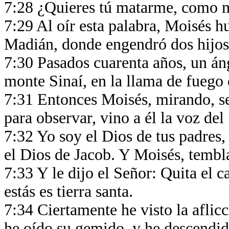
7:28 ¿Quieres tú matarme, como m
7:29 Al oír esta palabra, Moisés h
Madián, donde engendró dos hijos
7:30 Pasados cuarenta años, un ánge
monte Sinaí, en la llama de fuego
7:31 Entonces Moisés, mirando, se
para observar, vino a él la voz de
7:32 Yo soy el Dios de tus padres,
el Dios de Jacob. Y Moisés, tembla
7:33 Y le dijo el Señor: Quita el c
estás es tierra santa.
7:34 Ciertamente he visto la aflic
he oído su gemido, y he descendido