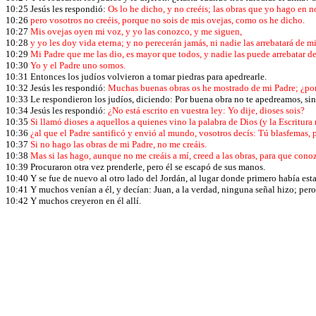
10:25 Jesús les respondió:
Os lo he dicho, y no creéis; las obras que yo hago en 
10:26
pero vosotros no creéis, porque no sois de mis ovejas, como os he dicho.
10:27
Mis ovejas oyen mi voz, y yo las conozco, y me siguen,
10:28
y yo les doy vida eterna; y no perecerán jamás, ni nadie las arrebatará de 
10:29
Mi Padre que me las dio, es mayor que todos, y nadie las puede arrebatar d
10:30
Yo y el Padre uno somos.
10:31 Entonces los judíos volvieron a tomar piedras para apedrearle.
10:32 Jesús les respondió:
Muchas buenas obras os he mostrado de mi Padre; ¿por
10:33 Le respondieron los judíos, diciendo: Por buena obra no te apedreamos, sin
10:34 Jesús les respondió:
¿No está escrito en vuestra ley: Yo dije, dioses sois?
10:35
Si llamó dioses a aquellos a quienes vino la palabra de Dios (y la Escritur
10:36
¿al que el Padre santificó y envió al mundo, vosotros decís: Tú blasfemas,
10:37
Si no hago las obras de mi Padre, no me creáis.
10:38
Mas si las hago, aunque no me creáis a mí, creed a las obras, para que conozc
10:39 Procuraron otra vez prenderle, pero él se escapó de sus manos.
10:40 Y se fue de nuevo al otro lado del Jordán, al lugar donde primero había est
10:41 Y muchos venían a él, y decían: Juan, a la verdad, ninguna señal hizo; pero
10:42 Y muchos creyeron en él allí.