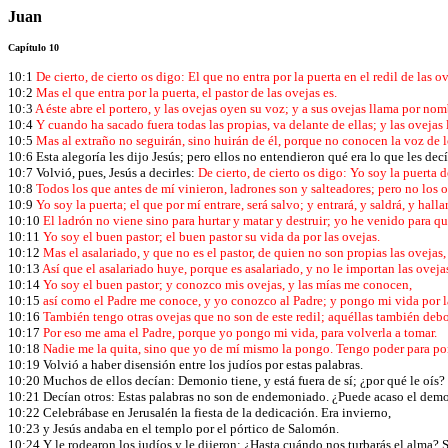
Juan
Capítulo 10
10:1
De cierto, de cierto os digo: El que no entra por la puerta en el redil de las o
10:2
Mas el que entra por la puerta, el pastor de las ovejas es.
10:3
A éste abre el portero, y las ovejas oyen su voz; y a sus ovejas llama por nom
10:4
Y cuando ha sacado fuera todas las propias, va delante de ellas; y las oveja
10:5
Mas al extraño no seguirán, sino huirán de él, porque no conocen la voz de 
10:6 Esta alegoría les dijo Jesús; pero ellos no entendieron qué era lo que les decí
10:7 Volvió, pues, Jesús a decirles:
De cierto, de cierto os digo: Yo soy la puerta d
10:8
Todos los que antes de mí vinieron, ladrones son y salteadores; pero no los 
10:9
Yo soy la puerta; el que por mí entrare, será salvo; y entrará, y saldrá, y halla
10:10
El ladrón no viene sino para hurtar y matar y destruir; yo he venido para 
10:11
Yo soy el buen pastor; el buen pastor su vida da por las ovejas.
10:12
Mas el asalariado, y que no es el pastor, de quien no son propias las ovejas, 
10:13
Así que el asalariado huye, porque es asalariado, y no le importan las oveja
10:14
Yo soy el buen pastor; y conozco mis ovejas, y las mías me conocen,
10:15
así como el Padre me conoce, y yo conozco al Padre; y pongo mi vida por l
10:16
También tengo otras ovejas que no son de este redil; aquéllas también debo 
10:17
Por eso me ama el Padre, porque yo pongo mi vida, para volverla a tomar.
10:18
Nadie me la quita, sino que yo de mí mismo la pongo. Tengo poder para pon
10:19 Volvió a haber disensión entre los judíos por estas palabras.
10:20 Muchos de ellos decían: Demonio tiene, y está fuera de sí; ¿por qué le oís?
10:21 Decían otros: Estas palabras no son de endemoniado. ¿Puede acaso el demon
10:22 Celebrábase en Jerusalén la fiesta de la dedicación. Era invierno,
10:23 y Jesús andaba en el templo por el pórtico de Salomón.
10:24 Y le rodearon los judíos y le dijeron: ¿Hasta cuándo nos turbarás el alma? S