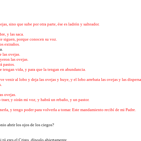
vejas, sino que sube por otra parte, ése es ladrón y salteador.
bre, y las saca.
s le siguen, porque conocen su voz.
los extraños.
a.
e las ovejas.
oyeron las ovejas.
rá pastos.
que tengan vida, y para que la tengan en abundancia.
ve venir al lobo y deja las ovejas y huye, y el lobo arrebata las ovejas y las dispers
s.
as ovejas.
traer, y oirán mi voz; y habrá un rebaño, y un pastor.
erla, y tengo poder para volverla a tomar. Este mandamiento recibí de mi Padre.
io abrir los ojos de los ciegos?
i tú eres el Cristo, dínoslo abiertamente.