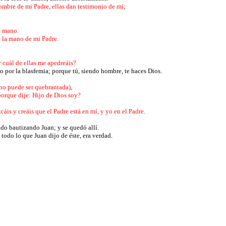
nombre de mi Padre, ellas dan testimonio de mí;
mi mano.
e la mano de mi Padre.
 cuál de ellas me apedreáis?
o por la blasfemia; porque tú, siendo hombre, te haces Dios.
a no puede ser quebrantada),
 porque dije: Hijo de Dios soy?
áis y creáis que el Padre está en mí, y yo en el Padre.
ado bautizando Juan; y se quedó allí.
 todo lo que Juan dijo de éste, era verdad.