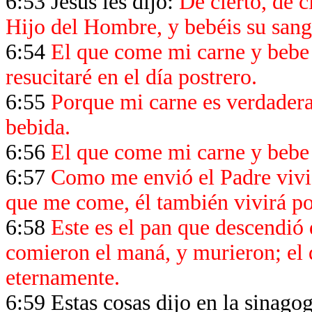
6:53 Jesús les dijo:
De cierto, de c
Hijo del Hombre, y bebéis su sangr
6:54
El que come mi carne y bebe m
resucitaré en el día postrero.
6:55
Porque mi carne es verdadera
bebida.
6:56
El que come mi carne y bebe 
6:57
Como me envió el Padre vivie
que me come, él también vivirá p
6:58
Este es el pan que descendió 
comieron el maná, y murieron; el 
eternamente.
6:59 Estas cosas dijo en la sinag