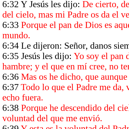
6:32 Y Jesús les dijo:
De cierto, d
del cielo, mas mi Padre os da el v
6:33
Porque el pan de Dios es aque
mundo.
6:34 Le dijeron: Señor, danos sie
6:35 Jesús les dijo:
Yo soy el pan d
hambre; y el que en mí cree, no t
6:36
Mas os he dicho, que aunque 
6:37
Todo lo que el Padre me da, v
echo fuera.
6:38
Porque he descendido del ciel
voluntad del que me envió.
6:39
Y esta es la voluntad del Pad