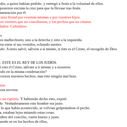
dio, a quien habían pedido; y entregó a Jesús a la voluntad de ellos.
usieron encima la cruz para que la llevase tras Jesús.
amentación por él.
, sino llorad por vosotras mismas y por vuestros hijos.
los vientres que no concibieron, y los pechos que no criaron.
llados: Cubridnos.
os.
los malhechores, uno a la derecha y otro a la izquierda.
on entre sí sus vestidos, echando suertes.
: A otros salvó; sálvese a sí mismo, si éste es el Cristo, el escogido de Dios.
,
ebreas: ESTE ES EL REY DE LOS JUDÍOS.
eres el Cristo, sálvate a ti mismo y a nosotros.
stando en la misma condenación?
ecieron nuestros hechos; mas éste ningún mal hizo.
aíso.
 hora novena.
 mi espíritu
.
Y habiendo dicho esto, expiró.
ndo: Verdaderamente este hombre era justo.
o lo que había acontecido, se volvían golpeándose el pecho.
, estaban lejos mirando estas cosas.
mbro del concilio, varón bueno y justo.
uerdo ni en los hechos de ellos,