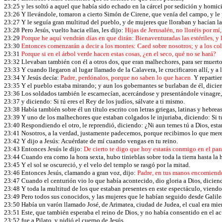
23:25 y les soltó a aquel que había sido echado en la cárcel por sedición y homici
23:26 Y llevándole, tomaron a cierto Simón de Cirene, que venía del campo, y le p
23:27 Y le seguía gran multitud del pueblo, y de mujeres que lloraban y hacían l
23:28 Pero Jesús, vuelto hacia ellas, les dijo:
Hijas de Jerusalén, no lloréis por mí
23:29
Porque he aquí vendrán días en que dirán: Bienaventuradas las estériles, y 
23:30
Entonces comenzarán a decir a los montes: Caed sobre nosotros; y a los co
23:31
Porque si en el árbol verde hacen estas cosas, ¿en el seco, qué no se hará?
23:32 Llevaban también con él a otros dos, que eran malhechores, para ser muert
23:33 Y cuando llegaron al lugar llamado de la Calavera, le crucificaron allí, y a 
23:34 Y Jesús decía:
Padre, perdónalos, porque no saben lo que hacen
.
Y repartier
23:35 Y el pueblo estaba mirando; y aun los gobernantes se burlaban de él, diciendo
23:36 Los soldados también le escarnecían, acercándose y presentándole vinagre
23:37 y diciendo: Si tú eres el Rey de los judíos, sálvate a ti mismo.
23:38 Había también sobre él un título escrito con letras griegas, latinas y h
23:39 Y uno de los malhechores que estaban colgados le injuriaba, diciendo: Si tú 
23:40 Respondiendo el otro, le reprendió, diciendo: ¿Ni aun temes tú a Dios, e
23:41 Nosotros, a la verdad, justamente padecemos, porque recibimos lo que mer
23:42 Y dijo a Jesús: Acuérdate de mí cuando vengas en tu reino.
23:43 Entonces Jesús le dijo:
De cierto te digo que hoy estarás conmigo en el par
23:44 Cuando era como la hora sexta, hubo tinieblas sobre toda la tierra hasta la
23:45 Y el sol se oscureció, y el velo del templo se rasgó por la mitad.
23:46 Entonces Jesús, clamando a gran voz, dijo:
Padre, en tus manos encomiendo
23:47 Cuando el centurión vio lo que había acontecido, dio gloria a Dios, dicie
23:48 Y toda la multitud de los que estaban presentes en este espectáculo, viend
23:49 Pero todos sus conocidos, y las mujeres que le habían seguido desde Galilea
23:50 Había un varón llamado José, de Arimatea, ciudad de Judea, el cual era mie
23:51 Este, que también esperaba el reino de Dios, y no había consentido en el ac
23:52 fue a Pilato, y pidió el cuerpo de Jesús.