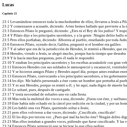
Lucas
Capítulo 23
23:1 Levantándose entonces toda la muchedumbre de ellos, llevaron a Jesús a Pil
23:2 Y comenzaron a acusarle, diciendo: A éste hemos hallado que pervierte a la n
23:3 Entonces Pilato le preguntó, diciendo: ¿Eres tú el Rey de los judíos? Y resp
23:4 Y Pilato dijo a los principales sacerdotes, y a la gente: Ningún delito hallo 
23:5 Pero ellos porfiaban, diciendo: Alborota al pueblo, enseñando por toda Jud
23:6 Entonces Pilato, oyendo decir, Galilea, preguntó si el hombre era galileo.
23:7 Y al saber que era de la jurisdicción de Herodes, le remitió a Herodes, que e
23:8 Herodes, viendo a Jesús, se alegró mucho, porque hacía tiempo que deseaba v
23:9 Y le hacía muchas preguntas, pero él nada le respondió.
23:10 Y estaban los principales sacerdotes y los escribas acusándole con gran v
23:11 Entonces Herodes con sus soldados le menospreció y escarneció, vistiéndole
23:12 Y se hicieron amigos Pilato y Herodes aquel día; porque antes estaban enem
23:13 Entonces Pilato, convocando a los principales sacerdotes, a los gobernantes
23:14 les dijo: Me habéis presentado a éste como un hombre que perturba al puebl
23:15 Y ni aun Herodes, porque os remití a él; y he aquí, nada digno de muerte h
23:16 Le soltaré, pues, después de castigarle.
23:17 Y tenía necesidad de soltarles uno en cada fiesta.
23:18 Mas toda la multitud dio voces a una, diciendo: ¡Fuera con éste, y suéltano
23:19 Este había sido echado en la cárcel por sedición en la ciudad, y por un hom
23:20 Les habló otra vez Pilato, queriendo soltar a Jesús;
23:21 pero ellos volvieron a dar voces, diciendo: ¡Crucifícale, crucifícale!
23:22 El les dijo por tercera vez: ¿Pues qué mal ha hecho éste? Ningún delito digno
23:23 Mas ellos instaban a grandes voces, pidiendo que fuese crucificado. Y las v
23:24 Entonces Pilato sentenció que se hiciese lo que ellos pedían;