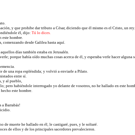
ato.
ación, y que prohibe dar tributo a César, diciendo que él mismo es el Cristo, un rey
ondiéndole él, dijo:
Tú lo dices.
en este hombre.
ea, comenzando desde Galilea hasta aquí.
n aquellos días también estaba en Jerusalén.
erle; porque había oído muchas cosas acerca de él, y esperaba verle hacer alguna 
ehemencia.
 de una ropa espléndida; y volvió a enviarle a Pilato.
istados entre sí.
, y al pueblo,
o; pero habiéndole interrogado yo delante de vosotros, no he hallado en este homb
a hecho este hombre.
s a Barrabás!
icidio.
 de muerte he hallado en él; le castigaré, pues, y le soltaré.
oces de ellos y de los principales sacerdotes prevalecieron.