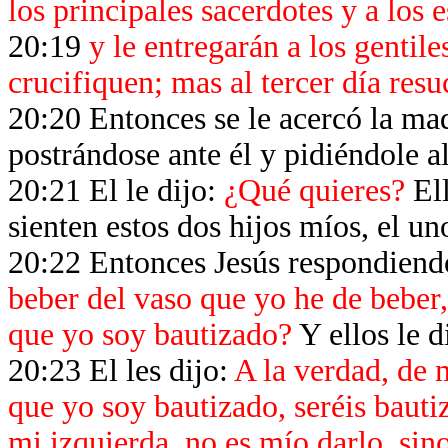
los principales sacerdotes y a los 
20:19
y le entregarán a los gentile
crucifiquen; mas al tercer día resuc
20:20 Entonces se le acercó la mad
postrándose ante él y pidiéndole a
20:21 El le dijo:
¿Qué quieres?
El
sienten estos dos hijos míos, el uno
20:22 Entonces Jesús respondiend
beber del vaso que yo he de beber,
que yo soy bautizado?
Y ellos le 
20:23 El les dijo:
A la verdad, de 
que yo soy bautizado, seréis bauti
mi izquierda, no es mío darlo, sin