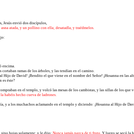
s, Jesús envió dos discípulos,
a asna atada, y un pollino con ella; desatadla, y traédmelos.
jo:
tó encima.
 cortaban ramas de los árboles, y las tendían en el camino.
al Hijo de David! ¡Bendito el que viene en el nombre del Señor! ¡Hosanna en las alt
n es éste?
compraban en el templo, y volcó las mesas de los cambistas, y las sillas de los que
 la habéis hecho cueva de ladrones.
acía, y a los muchachos aclamando en el templo y diciendo: ¡Hosanna al Hijo de Dav
 sino hojas solamente; y le dijo:
Nunca jamás nazca de ti fruto.
Y luego se secó la h