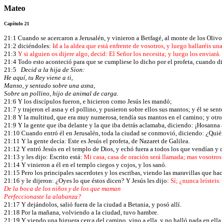
Mateo
Capítulo 21
21:1 Cuando se acercaron a Jerusalén, y vinieron a Betfagé, al monte de los Olivo
21:2 diciéndoles:
Id a la aldea que está enfrente de vosotros, y luego hallaréis un
21:3
Y si alguien os dijere algo, decid: El Señor los necesita; y luego los enviará.
21:4 Todo esto aconteció para que se cumpliese lo dicho por el profeta, cuando di
21:5
Decid a la hija de Sion:
He aquí, tu Rey viene a ti,
Manso, y sentado sobre una asna,
Sobre un pollino, hijo de animal de carga.
21:6 Y los discípulos fueron, e hicieron como Jesús les mandó;
21:7 y trajeron el asna y el pollino, y pusieron sobre ellos sus mantos; y él se sen
21:8 Y la multitud, que era muy numerosa, tendía sus mantos en el camino; y otros
21:9 Y la gente que iba delante y la que iba detrás aclamaba, diciendo: ¡Hosanna 
21:10 Cuando entró él en Jerusalén, toda la ciudad se conmovió, diciendo: ¿Quié
21:11 Y la gente decía: Este es Jesús el profeta, de Nazaret de Galilea.
21:12 Y entró Jesús en el templo de Dios, y echó fuera a todos los que vendían y 
21:13 y les dijo: Escrito está:
Mi casa, casa de oración será llamada; mas vosotros
21:14 Y vinieron a él en el templo ciegos y cojos, y los sanó.
21:15 Pero los principales sacerdotes y los escribas, viendo las maravillas que h
21:16 y le dijeron: ¿Oyes lo que éstos dicen? Y Jesús les dijo:
Sí; ¿nunca leísteis:
De la boca de los niños y de los que maman
Perfeccionaste la alabanza?
21:17 Y dejándolos, salió fuera de la ciudad a Betania, y posó allí.
21:18 Por la mañana, volviendo a la ciudad, tuvo hambre.
21:19 Y viendo una higuera cerca del camino, vino a ella, y no halló nada en ella,