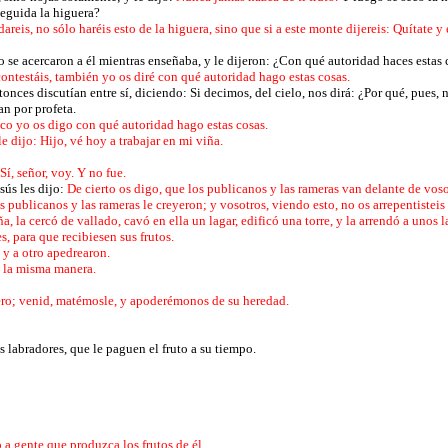
seguida la higuera?
dareis, no sólo haréis esto de la higuera, sino que si a este monte dijereis: Quítate y
 se acercaron a él mientras enseñaba, y le dijeron: ¿Con qué autoridad haces estas 
ontestáis, también yo os diré con qué autoridad hago estas cosas.
tonces discutían entre sí, diciendo: Si decimos, del cielo, nos dirá: ¿Por qué, pues, n
n por profeta.
 yo os digo con qué autoridad hago estas cosas.
 dijo: Hijo, vé hoy a trabajar en mi viña.
í, señor, voy. Y no fue.
sús les dijo:
De cierto os digo, que los publicanos y las rameras van delante de voso
s publicanos y las rameras le creyeron; y vosotros, viendo esto, no os arrepentisteis
 la cercó de vallado, cavó en ella un lagar, edificó una torre, y la arrendó a unos la
s, para que recibiesen sus frutos.
 y a otro apedrearon.
e la misma manera.
edero; venid, matémosle, y apoderémonos de su heredad.
s labradores, que le paguen el fruto a su tiempo.
 a gente que produzca los frutos de él.