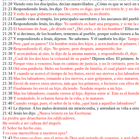
21:20 Viendo esto los discípulos, decían maravillados: ¿Cómo es que se secó en 
21:21 Respondiendo Jesús, les dijo:
De cierto os digo, que si tuviereis fe, y no du
21:22
Y todo lo que pidiereis en oración, creyendo, lo recibiréis.
21:23 Cuando vino al templo, los principales sacerdotes y los ancianos del pueblo
21:24 Respondiendo Jesús, les dijo:
Yo también os haré una pregunta, y si me la c
21:25
El bautismo de Juan, ¿de dónde era? ¿Del cielo, o de los hombres?
Ellos en
21:26 Y si decimos, de los hombres, tememos al pueblo; porque todos tienen a Jua
21:27 Y respondiendo a Jesús, dijeron: No sabemos. Y él también les dijo:
Tampoco
21:28
Pero ¿qué os parece? Un hombre tenía dos hijos, y acercándose al primero, le
21:29
Respondiendo él, dijo: No quiero; pero después, arrepentido, fue.
21:30
Y acercándose al otro, le dijo de la misma manera; y respondiendo él, dijo: S
21:31
¿Cuál de los dos hizo la voluntad de su padre?
Dijeron ellos: El primero. Je
21:32
Porque vino a vosotros Juan en camino de justicia, y no le creísteis; pero lo
21:33
Oíd otra parábola: Hubo un hombre, padre de familia, el cual plantó una viña,
21:34
Y cuando se acercó el tiempo de los frutos, envió sus siervos a los labradore
21:35
Mas los labradores, tomando a los siervos, a uno golpearon, a otro mataron,
21:36
Envió de nuevo otros siervos, más que los primeros; e hicieron con ellos d
21:37
Finalmente les envió su hijo, diciendo: Tendrán respeto a mi hijo.
21:38
Mas los labradores, cuando vieron al hijo, dijeron entre sí: Este es el her
21:39
Y tomándole, le echaron fuera de la viña, y le mataron.
21:40
Cuando venga, pues, el señor de la viña, ¿qué hará a aquellos labradores?
21:41 Le dijeron: A los malos destruirá sin misericordia, y arrendará su viña a otro
21:42 Jesús les dijo:
¿Nunca leísteis en las Escrituras:
La piedra que desecharon los edificadores,
Ha venido a ser cabeza del ángulo.
El Señor ha hecho esto,
Y es cosa maravillosa a nuestros ojos?
21:43
Por tanto os digo, que el reino de Dios será quitado de vosotros, y será dado