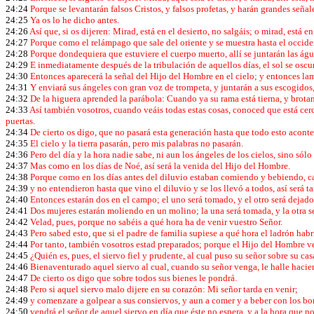
24:24
Porque se levantarán falsos Cristos, y falsos profetas, y harán grandes señal
24:25
Ya os lo he dicho antes.
24:26
Así que, si os dijeren: Mirad, está en el desierto, no salgáis; o mirad, está e
24:27
Porque como el relámpago que sale del oriente y se muestra hasta el occiden
24:28
Porque dondequiera que estuviere el cuerpo muerto, allí se juntarán las águ
24:29
E inmediatamente después de la tribulación de aquellos días, el sol se oscure
24:30
Entonces aparecerá la señal del Hijo del Hombre en el cielo; y entonces lame
24:31
Y enviará sus ángeles con gran voz de trompeta, y juntarán a sus escogidos, 
24:32
De la higuera aprended la parábola: Cuando ya su rama está tierna, y brotan 
24:33
Así también vosotros, cuando veáis todas estas cosas, conoced que está cerc
puertas.
24:34
De cierto os digo, que no pasará esta generación hasta que todo esto acont
24:35
El cielo y la tierra pasarán, pero mis palabras no pasarán.
24:36
Pero del día y la hora nadie sabe, ni aun los ángeles de los cielos, sino sól
24:37
Mas como en los días de Noé, así será la venida del Hijo del Hombre.
24:38
Porque como en los días antes del diluvio estaban comiendo y bebiendo, ca
24:39
y no entendieron hasta que vino el diluvio y se los llevó a todos, así será
24:40
Entonces estarán dos en el campo; el uno será tomado, y el otro será dejad
24:41
Dos mujeres estarán moliendo en un molino; la una será tomada, y la otra s
24:42
Velad, pues, porque no sabéis a qué hora ha de venir vuestro Señor.
24:43
Pero sabed esto, que si el padre de familia supiese a qué hora el ladrón habrí
24:44
Por tanto, también vosotros estad preparados; porque el Hijo del Hombre ve
24:45
¿Quién es, pues, el siervo fiel y prudente, al cual puso su señor sobre su ca
24:46
Bienaventurado aquel siervo al cual, cuando su señor venga, le halle hacie
24:47
De cierto os digo que sobre todos sus bienes le pondrá.
24:48
Pero si aquel siervo malo dijere en su corazón: Mi señor tarda en venir;
24:49
y comenzare a golpear a sus consiervos, y aun a comer y a beber con los bo
24:50
vendrá el señor de aquel siervo en día que éste no espera, y a la hora que n