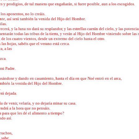
es y prodigios, de tal manera que engañarán, si fuere posible, aun a los escogidos.
n los aposentos, no lo creáis.
te, así será también la venida del Hijo del Hombre.
ilas.
cerá, y la luna no dará su resplandor, y las estrellas caerán del cielo, y las potenc
ntarán todas las tribus de la tierra, y verán al Hijo del Hombre viniendo sobre las 
de los cuatro vientos, desde un extremo del cielo hasta el otro.
las hojas, sabéis que el verano está cerca.
a, a las
ezca.
o mi Padre.
sándose y dando en casamiento, hasta el día en que Noé entró en el arca,
 también la venida del Hijo del Hombre.
o.
erá dejada.
a de venir, velaría, y no dejaría minar su casa.
ndrá a la hora que no pensáis.
sa para que les dé el alimento a tiempo?
ndo así.
rrachos,
o sabe,