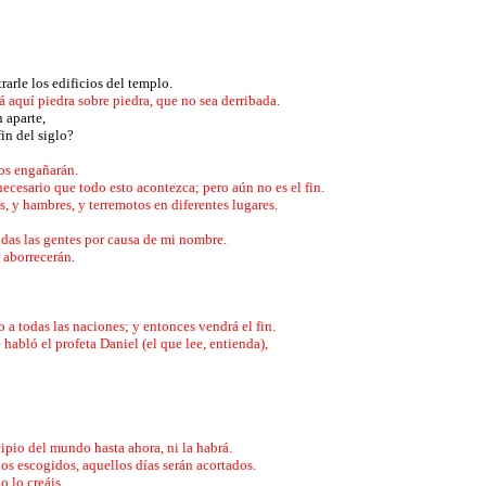
rarle los edificios del templo.
á aquí piedra sobre piedra, que no sea derribada.
n aparte,
fin del siglo?
hos engañarán.
necesario que todo esto acontezca; pero aún no es el fin.
s, y hambres, y terremotos en diferentes lugares.
odas las gentes por causa de mi nombre.
e aborrecerán.
 a todas las naciones; y entonces vendrá el fin.
habló el profeta Daniel (el que lee, entienda),
ipio del mundo hasta ahora, ni la habrá.
los escogidos, aquellos días serán acortados.
no lo creáis.