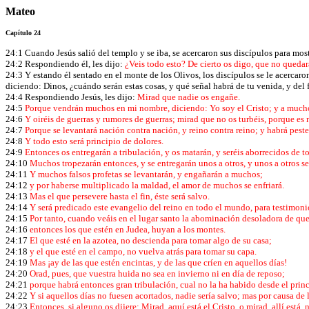
Mateo
Capítulo 24
24:1 Cuando Jesús salió del templo y se iba, se acercaron sus discípulos para most
24:2 Respondiendo él, les dijo:
¿Veis todo esto? De cierto os digo, que no quedar
24:3 Y estando él sentado en el monte de los Olivos, los discípulos se le acercaro
diciendo: Dinos, ¿cuándo serán estas cosas, y qué señal habrá de tu venida, y del 
24:4 Respondiendo Jesús, les dijo:
Mirad que nadie os engañe.
24:5
Porque vendrán muchos en mi nombre, diciendo: Yo soy el Cristo; y a muc
24:6
Y oiréis de guerras y rumores de guerras; mirad que no os turbéis, porque es 
24:7
Porque se levantará nación contra nación, y reino contra reino; y habrá peste
24:8
Y todo esto será principio de dolores.
24:9
Entonces os entregarán a tribulación, y os matarán, y seréis aborrecidos de t
24:10
Muchos tropezarán entonces, y se entregarán unos a otros, y unos a otros s
24:11
Y muchos falsos profetas se levantarán, y engañarán a muchos;
24:12
y por haberse multiplicado la maldad, el amor de muchos se enfriará.
24:13
Mas el que persevere hasta el fin, éste será salvo.
24:14
Y será predicado este evangelio del reino en todo el mundo, para testimonio
24:15
Por tanto, cuando veáis en el lugar santo la abominación desoladora de que 
24:16
entonces los que estén en Judea, huyan a los montes.
24:17
El que esté en la azotea, no descienda para tomar algo de su casa;
24:18
y el que esté en el campo, no vuelva atrás para tomar su capa.
24:19
Mas ¡ay de las que estén encintas, y de las que críen en aquellos días!
24:20
Orad, pues, que vuestra huida no sea en invierno ni en día de reposo;
24:21
porque habrá entonces gran tribulación, cual no la ha habido desde el princ
24:22
Y si aquellos días no fuesen acortados, nadie sería salvo; mas por causa de 
24:23
Entonces, si alguno os dijere: Mirad, aquí está el Cristo, o mirad, allí está, 