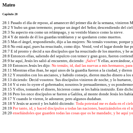
Mateo
Capítulo 28
28:1 Pasado el día de reposo, al amanecer del primer día de la semana, vinieron M
28:2 Y hubo un gran terremoto; porque un ángel del Señor, descendiendo del cielo
28:3 Su aspecto era como un relámpago, y su vestido blanco como la nieve.
28:4 Y de miedo de él los guardas temblaron y se quedaron como muertos.
28:5 Mas el ángel, respondiendo, dijo a las mujeres: No temáis vosotras; porque yo
28:6 No está aquí, pues ha resucitado, como dijo. Venid, ved el lugar donde fue p
28:7 E id pronto y decid a sus discípulos que ha resucitado de los muertos, y he aq
28:8 Entonces ellas, saliendo del sepulcro con temor y gran gozo, fueron corriendo
28:9 he aquí, Jesús les salió al encuentro, diciendo:
¡Salve!
Y ellas, acercándose, 
28:10 Entonces Jesús les dijo:
No temáis; id, dad las nuevas a mis hermanos, para 
28:11 Mientras ellas iban, he aquí unos de la guardia fueron a la ciudad, y dieron
28:12 Y reunidos con los ancianos, y habido consejo, dieron mucho dinero a los 
28:13 diciendo: Decid vosotros: Sus discípulos vinieron de noche, y lo hurtaron
28:14 Y si esto lo oyere el gobernador, nosotros le persuadiremos, y os pondremo
28:15 Y ellos, tomando el dinero, hicieron como se les había instruido. Este dicho
28:16 Pero los once discípulos se fueron a Galilea, al monte donde Jesús les hab
28:17 Y cuando le vieron, le adoraron; pero algunos dudaban.
28:18 Y Jesús se acercó y les habló diciendo:
Toda potestad me es dada en el cielo
28:19
Por tanto, id, y haced discípulos a todas las naciones, bautizándolos en el 
28:20
enseñándoles que guarden todas las cosas que os he mandado; y he aquí yo e