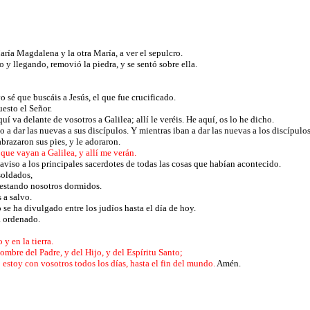
aría Magdalena y la otra María, a ver el sepulcro.
 y llegando, removió la piedra, y se sentó sobre ella.
 sé que buscáis a Jesús, el que fue crucificado.
uesto el Señor.
uí va delante de vosotros a Galilea; allí le veréis. He aquí, os lo he dicho.
 a dar las nuevas a sus discípulos. Y mientras iban a dar las nuevas a los discípulo
abrazaron sus pies, y le adoraron.
que vayan a Galilea, y allí me verán.
 aviso a los principales sacerdotes de todas las cosas que habían acontecido.
soldados,
, estando nosotros dormidos.
s a salvo.
 se ha divulgado entre los judíos hasta el día de hoy.
ía ordenado.
 y en la tierra.
nombre del Padre, y del Hijo, y del Espíritu Santo;
stoy con vosotros todos los días, hasta el fin del mundo.
Amén.