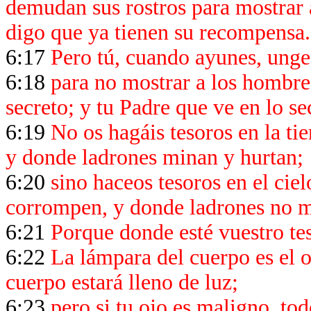
demudan sus rostros para mostrar 
digo que ya tienen su recompensa.
6:17
Pero tú, cuando ayunes, unge 
6:18
para no mostrar a los hombres
secreto; y tu Padre que ve en lo s
6:19
No os hagáis tesoros en la tie
y donde ladrones minan y hurtan;
6:20
sino haceos tesoros en el cielo
corrompen, y donde ladrones no m
6:21
Porque donde esté vuestro tes
6:22
La lámpara del cuerpo es el oj
cuerpo estará lleno de luz;
6:23
pero si tu ojo es maligno, todo