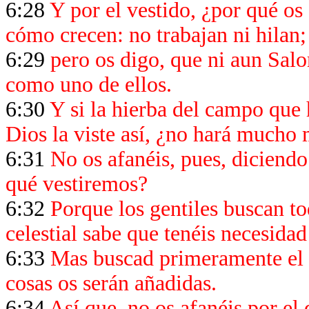
6:28
Y por el vestido, ¿por qué os 
cómo crecen: no trabajan ni hilan;
6:29
pero os digo, que ni aun Salom
como uno de ellos.
6:30
Y si la hierba del campo que 
Dios la viste así, ¿no hará mucho
6:31
No os afanéis, pues, diciend
qué vestiremos?
6:32
Porque los gentiles buscan to
celestial sabe que tenéis necesidad
6:33
Mas buscad primeramente el re
cosas os serán añadidas.
6:34
Así que, no os afanéis por el