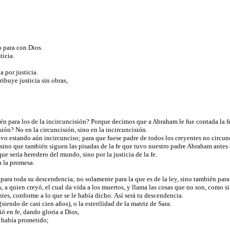
no para con Dios.
ticia.
a por justicia.
ibuye justicia sin obras,
ién para los de la incircuncisión? Porque decimos que a Abraham le fue contada la fe
sión? No en la circuncisión, sino en la incircuncisión.
uvo estando aún incircunciso; para que fuese padre de todos los creyentes no circunci
, sino que también siguen las pisadas de la fe que tuvo nuestro padre Abraham antes 
e sería heredero del mundo, sino por la justicia de la fe.
a la promesa.
e para toda su descendencia; no solamente para la que es de la ley, sino también para
 a quien creyó, el cual da vida a los muertos, y llama las cosas que no son, como si
tes, conforme a lo que se le había dicho: Así será tu descendencia.
siendo de casi cien años), o la esterilidad de la matriz de Sara.
ó en fe, dando gloria a Dios,
e había prometido;