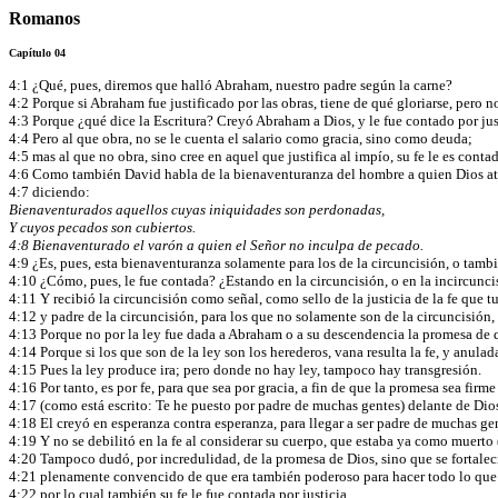
Romanos
Capítulo 04
4:1 ¿Qué, pues, diremos que halló Abraham, nuestro padre según la carne?
4:2 Porque si Abraham fue justificado por las obras, tiene de qué gloriarse, pero 
4:3 Porque ¿qué dice la Escritura? Creyó Abraham a Dios, y le fue contado por jus
4:4 Pero al que obra, no se le cuenta el salario como gracia, sino como deuda;
4:5 mas al que no obra, sino cree en aquel que justifica al impío, su fe le es contad
4:6 Como también David habla de la bienaventuranza del hombre a quien Dios atr
4:7 diciendo:
Bienaventurados aquellos cuyas iniquidades son perdonadas,
Y cuyos pecados son cubiertos.
4:8 Bienaventurado el varón a quien el Señor no inculpa de pecado.
4:9 ¿Es, pues, esta bienaventuranza solamente para los de la circuncisión, o tamb
4:10 ¿Cómo, pues, le fue contada? ¿Estando en la circuncisión, o en la incircunci
4:11 Y recibió la circuncisión como señal, como sello de la justicia de la fe que t
4:12 y padre de la circuncisión, para los que no solamente son de la circuncisión
4:13 Porque no por la ley fue dada a Abraham o a su descendencia la promesa de qu
4:14 Porque si los que son de la ley son los herederos, vana resulta la fe, y anulad
4:15 Pues la ley produce ira; pero donde no hay ley, tampoco hay transgresión.
4:16 Por tanto, es por fe, para que sea por gracia, a fin de que la promesa sea firm
4:17 (como está escrito: Te he puesto por padre de muchas gentes) delante de Dios,
4:18 El creyó en esperanza contra esperanza, para llegar a ser padre de muchas gen
4:19 Y no se debilitó en la fe al considerar su cuerpo, que estaba ya como muerto (
4:20 Tampoco dudó, por incredulidad, de la promesa de Dios, sino que se fortaleci
4:21 plenamente convencido de que era también poderoso para hacer todo lo qu
4:22 por lo cual también su fe le fue contada por justicia.